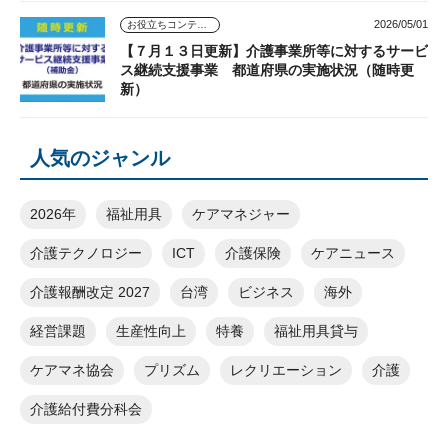
2026/05/01
お役立ちコンテンツ
【７月１３日更新】介護事業所等に対するサービ
ス継続支援事業 都道府県の実施状況（随時更
新）
人気のジャンル
2026年
福祉用具
ケアマネジャー
介護テクノロジー
ICT
介護保険
ケアニュース
介護報酬改定 2027
台湾
ビジネス
海外
経営課題
生産性向上
特養
福祉用具貸与
ケアマネ協会
プリズム
レクリエーション
介護
介護給付費分科会