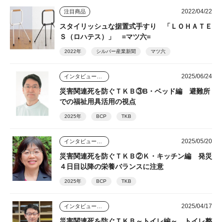
2022/04/22
注目商品
スタイリッシュな据置式手すり 「ＬＯＨＡＴＥ
Ｓ（ロハテス）」 =マツ六=
2022年
シルバー産業新聞
マツ六
2025/06/24
インタビュー・座談会
災害関連死を防ぐＴＫＢ③B・ベッド編 避難所
での福祉用具活用の視点
2025年
BCP
TKB
2025/05/20
インタビュー・座談会
災害関連死を防ぐＴＫＢ②Ｋ・キッチン編 発災
４日目以降の栄養バランスに注意
2025年
BCP
TKB
2025/04/17
インタビュー・座談会
災害関連死を防ぐＴＫＢ～トイレ編～ トイレ整