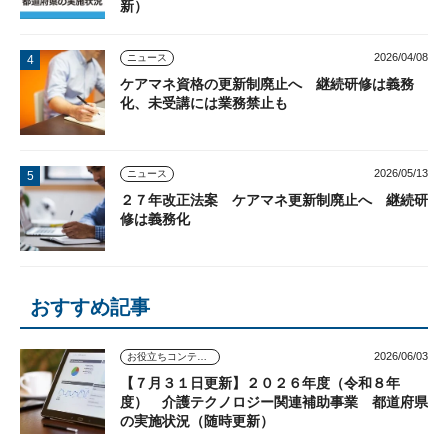
新）
2026/04/08
ニュース
ケアマネ資格の更新制廃止へ 継続研修は義務
化、未受講には業務禁止も
2026/05/13
ニュース
２７年改正法案 ケアマネ更新制廃止へ 継続研
修は義務化
おすすめ記事
2026/06/03
お役立ちコンテンツ
【７月３１日更新】２０２６年度（令和８年
度） 介護テクノロジー関連補助事業 都道府県
の実施状況（随時更新）