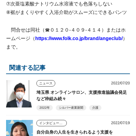
⑦次亜塩素酸ナトリウム水溶液でも色落ちしない
⑧裾がまくりやすく入浴介助がスムーズにできるパンツ
問合せは同社（☎０１２０-４０９-４１４）またはホ
ームページ（
https://www.folk.co.jp/brand/angeclub/
）
まで。
関連する記事
2022/07/20
ニュース
埼玉県 オンラインサロン、支援推進協議会発足
など枠組み続々
2022年
シルバー産業新聞
介護
2022/07/19
インタビュー・座談会
自分自身の人生を生きられるよう支援を