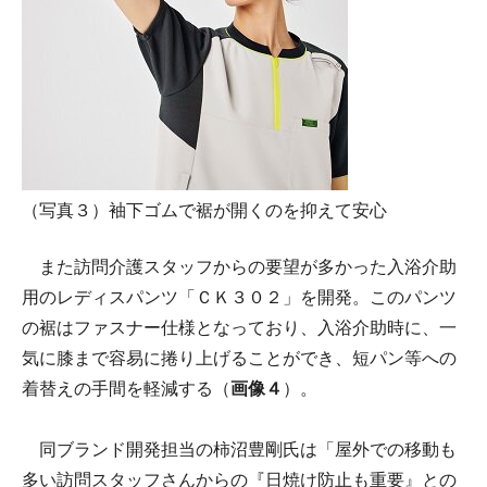
（写真３）袖下ゴムで裾が開くのを抑えて安心
また訪問介護スタッフからの要望が多かった入浴介助
用のレディスパンツ「ＣＫ３０２」を開発。このパンツ
の裾はファスナー仕様となっており、入浴介助時に、一
気に膝まで容易に捲り上げることができ、短パン等への
着替えの手間を軽減する（
画像４
）。
同ブランド開発担当の柿沼豊剛氏は「屋外での移動も
多い訪問スタッフさんからの『日焼け防止も重要』との