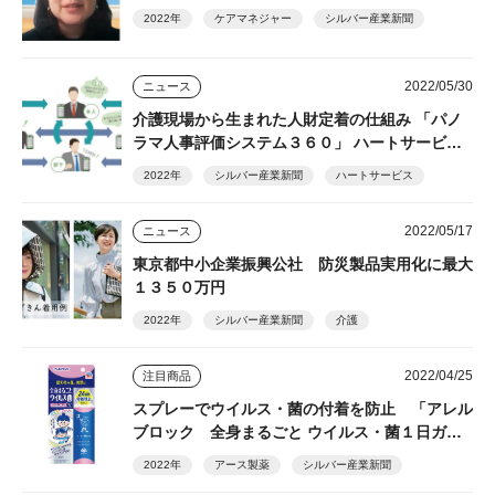
2022年
ケアマネジャー
シルバー産業新聞
2022/05/30
ニュース
介護現場から生まれた人財定着の仕組み 「パノ
ラマ人事評価システム３６０」 ハートサービ
ス 特許出願中
2022年
シルバー産業新聞
ハートサービス
2022/05/17
ニュース
東京都中小企業振興公社 防災製品実用化に最大
１３５０万円
2022年
シルバー産業新聞
介護
2022/04/25
注目商品
スプレーでウイルス・菌の付着を防止 「アレル
ブロック 全身まるごと ウイルス・菌１日ガー
ド」 ＝アース製薬＝
2022年
アース製薬
シルバー産業新聞