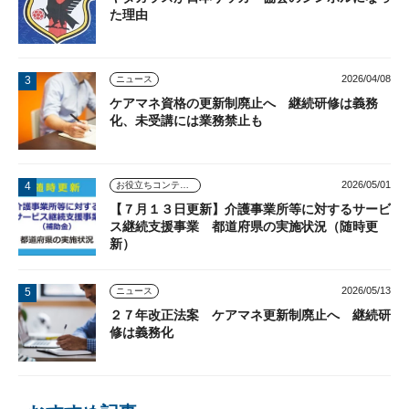
た理由
2026/04/08
ニュース
ケアマネ資格の更新制廃止へ 継続研修は義務
化、未受講には業務禁止も
2026/05/01
お役立ちコンテンツ
【７月１３日更新】介護事業所等に対するサービ
ス継続支援事業 都道府県の実施状況（随時更
新）
2026/05/13
ニュース
２７年改正法案 ケアマネ更新制廃止へ 継続研
修は義務化