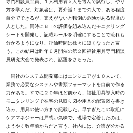
専門相談員全員、１人利用者３人を選んで試行し、やり
方を学んだ。対象者は、要介護１までの人で、ある程度
自分でできるが、支えがないと転倒の危険がある程度の
人とした。同時にＢＩの評価を組み込んだモニタリング
シートを開発し、記載ルールを明確にすることで流れも
分かるようになり、評価時間は徐々に短くなったと言
う。この結果は昨年６月開催の第２回福祉用具専門相談
員研究大会で発表され、話題をさらった。
同社のシステム開発部にはエンジニアが１０人いて、
業務で必要なシステムや書類フォーマットを自前で作る
力がある。すでに２０年ほど前から、福祉用具導入時の
モニタンリングで在宅の見取り図や用具の配置図を書き
込み、用具の使い方まで記載した。早すぎたこの取組に
ケアマネジャーは戸惑い気味で、現場で定着したのは、
ようやく数年前からだと言う。社内には、介護が分かる