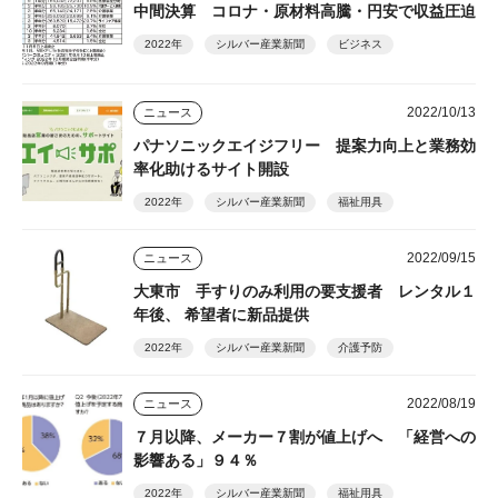
中間決算 コロナ・原材料高騰・円安で収益圧迫
2022年
シルバー産業新聞
ビジネス
2022/10/13
ニュース
パナソニックエイジフリー 提案力向上と業務効
率化助けるサイト開設
2022年
シルバー産業新聞
福祉用具
2022/09/15
ニュース
大東市 手すりのみ利用の要支援者 レンタル１
年後、 希望者に新品提供
2022年
シルバー産業新聞
介護予防
2022/08/19
ニュース
７月以降、メーカー７割が値上げへ 「経営への
影響ある」９４％
2022年
シルバー産業新聞
福祉用具