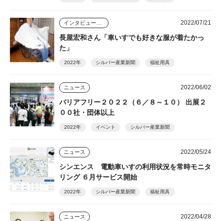
2022/07/21
インタビュー・座談会
長屋宏和さん「車いすでも好きな服が着たかっ
た」
2022年
シルバー産業新聞
福祉用具
2022/06/02
ニュース
バリアフリー２０２２（６／８～１０） 出展２
００社・団体以上
2022年
イベント
シルバー産業新聞
2022/05/24
ニュース
シンエンス 電動車いすの利用状況を常時モニタ
リング ６月サービス開始
2022年
シルバー産業新聞
福祉用具
2022/04/28
ニュース