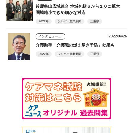
鈴鹿亀山広域連合 地域包括６から１０に拡大
圏域縮小できめ細かな対応
2022年
シルバー産業新聞
三重県
2022/04/26
インタビュー・座談会
介護助手「介護職の燃え尽き予防」効果も
2022年
シルバー産業新聞
三重県