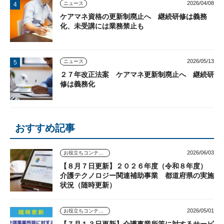
2026/04/08
ニュース
ケアマネ資格の更新制廃止へ 継続研修は義務
化、未受講には業務禁止も
2026/05/13
ニュース
２７年改正法案 ケアマネ更新制廃止へ 継続研
修は義務化
おすすめ記事
2026/06/03
お役立ちコンテンツ
【８月７日更新】２０２６年度（令和８年度）
介護テクノロジー関連補助事業 都道府県の実施
状況（随時更新）
2026/05/01
お役立ちコンテンツ