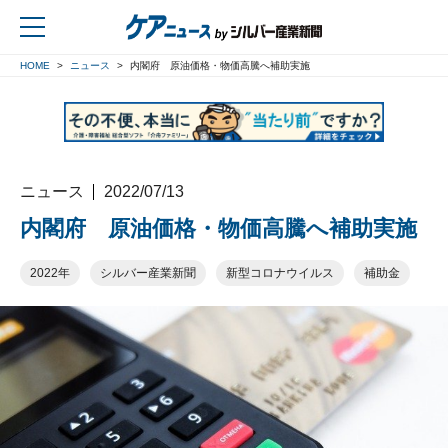
HOME
ニュース
内閣府 原油価格・物価高騰へ補助実施
戻る
ニュース
2022/07/13
内閣府 原油価格・物価高騰へ補助実施
2022年
シルバー産業新聞
新型コロナウイルス
補助金