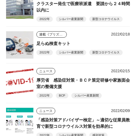
クラスター発生で医療班派遣 要請から２４時間
以内に
2022年
シルバー産業新聞
新型コロナウイルス
2022/02/18
連載《プリズム》
足らぬ検査キット
2022年
シルバー産業新聞
新型コロナウイルス
2022/02/15
ニュース
厚労省 感染症対策・ＢＣＰ策定研修や家族面会
室の整備支援
2022年
BCP
シルバー産業新聞
2022/02/09
ニュース
「感染対策アドバイザー検定」～適切な従業員教
育で新型コロナウイルス対策を効果的に
2022年
シルバー産業新聞
感染対策