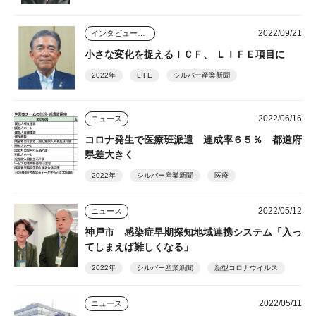
2022/09/21
インタビュー・座談会
小さな変化を捉えるＩＣＦ、 ＬＩＦＥ項目に
2022年
LIFE
シルバー産業新聞
2022/06/16
ニュース
コロナ発生で医療班派遣 達成率６５％ 都道府
県差大きく
2022年
シルバー産業新聞
医療
2022/05/12
ニュース
神戸市 感染症早期探知地域連携システム「入っ
てしまえば難しくなる」
2022年
シルバー産業新聞
新型コロナウイルス
2022/05/11
ニュース