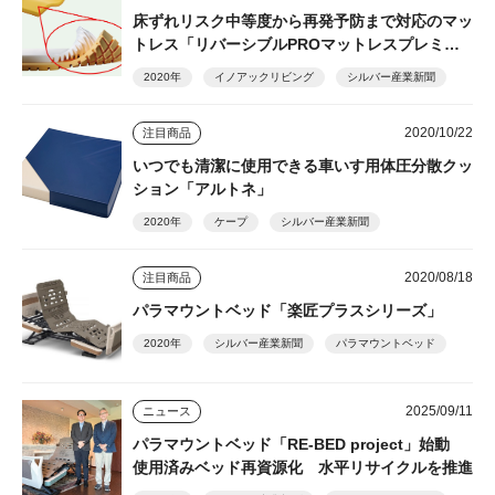
床ずれリスク中等度から再発予防まで対応のマッ
トレス「リバーシブルPROマットレスプレミア
ム」
2020年
イノアックリビング
シルバー産業新聞
2020/10/22
注目商品
いつでも清潔に使用できる車いす用体圧分散クッ
ション「アルトネ」
2020年
ケープ
シルバー産業新聞
2020/08/18
注目商品
パラマウントベッド「楽匠プラスシリーズ」
2020年
シルバー産業新聞
パラマウントベッド
2025/09/11
ニュース
パラマウントベッド「RE-BED project」始動
使用済みベッド再資源化 水平リサイクルを推進