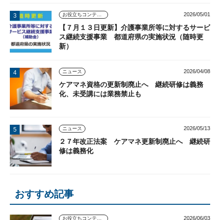
2026/05/01
お役立ちコンテンツ
【７月１３日更新】介護事業所等に対するサービ
ス継続支援事業 都道府県の実施状況（随時更
新）
2026/04/08
ニュース
ケアマネ資格の更新制廃止へ 継続研修は義務
化、未受講には業務禁止も
2026/05/13
ニュース
２７年改正法案 ケアマネ更新制廃止へ 継続研
修は義務化
おすすめ記事
2026/06/03
お役立ちコンテンツ