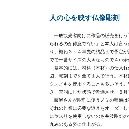
人の心を映す仏像彫刻
一般観光客向けに作品の販売を行う
られるのが得意でない」と本人は言う
り、概ね３～４年先の納品まで予定が
でで一番サイズの大きなもので４ｍ余
基本的には、材料（木材）の仕入れ
図、彫刻までを全て１人で行う。木材
クスノキを使用することも多いそう。
き、空洞にした状態で乾燥させ、８月
藤㟢さんが彫刻に使うノミの種類は
ぞれの作業に必要な道具をオーダーし
にヤスリを使用しないのも井波彫刻の
丸みのある姿に仕上がる。