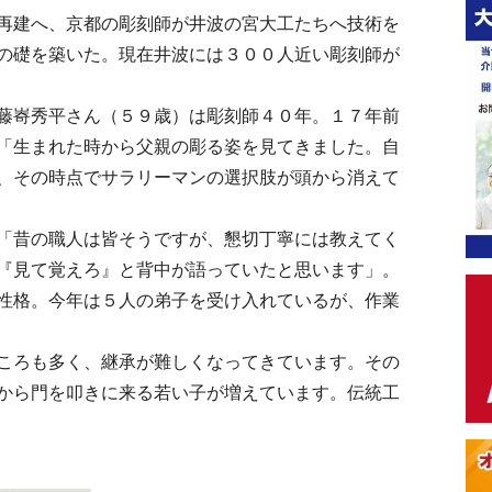
再建へ、京都の彫刻師が井波の宮大工たちへ技術を
の礎を築いた。現在井波には３００人近い彫刻師が
藤㟢秀平さん（５９歳）は彫刻師４０年。１７年前
「生まれた時から父親の彫る姿を見てきました。自
、その時点でサラリーマンの選択肢が頭から消えて
「昔の職人は皆そうですが、懇切丁寧には教えてく
『見て覚えろ』と背中が語っていたと思います」。
性格。今年は５人の弟子を受け入れているが、作業
ころも多く、継承が難しくなってきています。その
から門を叩きに来る若い子が増えています。伝統工