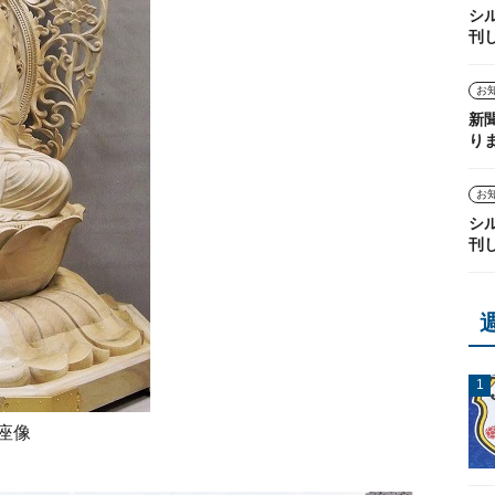
シ
刊
お
新
り
お
シ
刊
座像