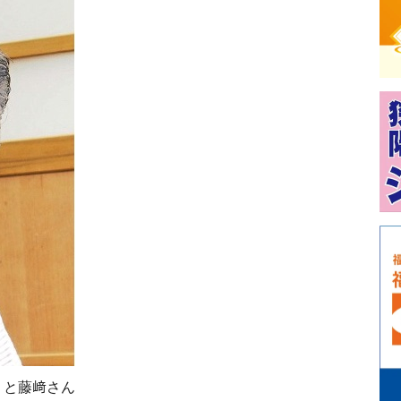
 と藤﨑さん