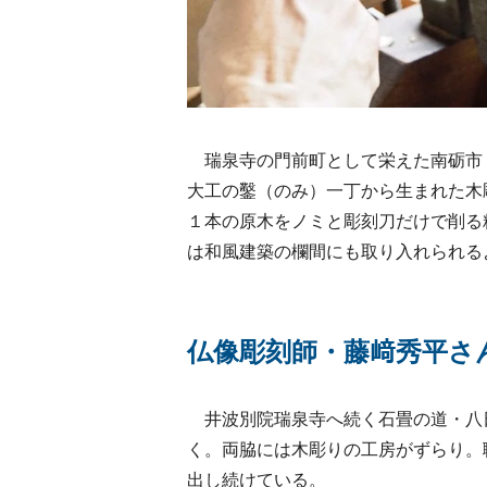
瑞泉寺の門前町として栄えた南砺市
大工の鑿（のみ）一丁から生まれた木
１本の原木をノミと彫刻刀だけで削る
は和風建築の欄間にも取り入れられる
仏像彫刻師・藤﨑秀平さ
井波別院瑞泉寺へ続く石畳の道・八
く。両脇には木彫りの工房がずらり。
出し続けている。