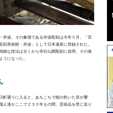
・井波。その象徴である井波彫刻は今年５月、「宮
彫刻美術館・井波」として日本遺産に登録された。
精緻な技法は古くから寺社仏閣彫刻に採用、その後
ようになった。
ん
日町通りに入ると、あちこちで槌の乾いた音が響
職人達がここで２３０年もの間、芸術品を世に送り