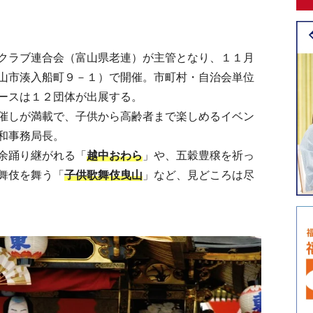
クラブ連合会（富山県老連）が主管となり、１１月
山市湊入船町９－１）で開催。市町村・自治会単位
ースは１２団体が出展する。
しが満載で、子供から高齢者まで楽しめるイベン
和事務局長。
余踊り継がれる「
越中おわら
」や、五穀豊穣を祈っ
舞伎を舞う「
子供歌舞伎曳山
」など、見どころは尽