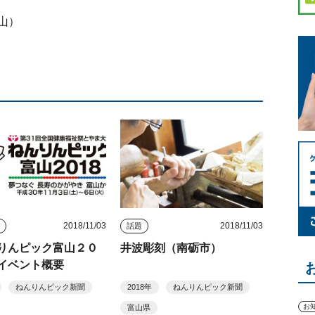
山）
2018/11/03
2018/11/03
ト
話題
りんピック富山２０
井波彫刻（南砺市）
イベント概要
ねんりんピック新聞
2018年
ねんりんピック新聞
お
富山県