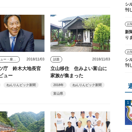
シ
刊
お
新
り
お
2018/11/03
2018/11/03
シ
インタビュー・座談会
話題
刊
ツ庁 鈴木大地長官
立山移住 住みよい富山に
ビュー
家族が集まった
ねんりんピック新聞
2018年
ねんりんピック新聞
富山県