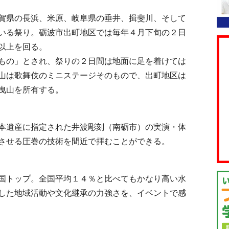
賀県の長浜、米原、岐阜県の垂井、揖斐川、そして
いる祭り。砺波市出町地区では毎年４月下旬の２日
以上を回る。
もの」とされ、祭りの２日間は地面に足を着けては
山は歌舞伎のミニステージそのもので、出町地区は
曳山を所有する。
本遺産に指定された井波彫刻（南砺市）の実演・体
させる圧巻の技術を間近で拝むことができる。
国トップ。全国平均１４％と比べてもかなり高い水
した地域活動や文化継承の力強さを、イベントで感