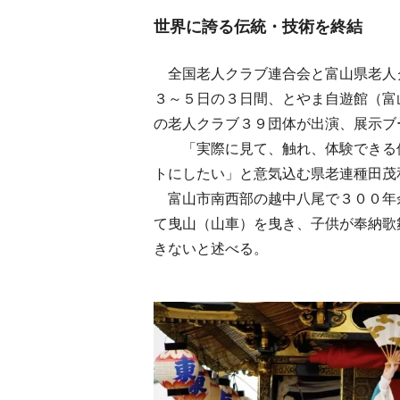
世界に誇る伝統・技術を終結
全国老人クラブ連合会と富山県老人
３～５日の３日間、とやま自遊館（富
の老人クラブ３９団体が出演、展示ブ
「実際に見て、触れ、体験できる催
トにしたい」と意気込む県老連種田茂
富山市南西部の越中八尾で３００年
て曳山（山車）を曳き、子供が奉納歌
きないと述べる。