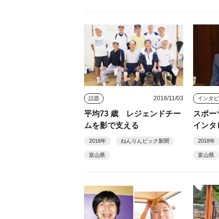
2018/11/03
話題
平均73 歳 レジェンドチー
スポー
ムを影で支える
インタ
2018年
ねんりんピック新聞
2018年
富山県
富山県