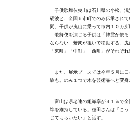
子供歌舞伎曳山は石川県の小松、滋
砺波と、全国６市町でのみ伝承されて
間、子供が曳山に乗って市内１０カ所
歌舞伎を演じる子供は「神霊が依る
ならない。若衆が担いで移動する。曳
「東町」「中町」「西町」がそれぞれ
また、展示ブースでは今年５月に日
験も。のみ１つで木を芸術品へと変身
富山は県老連の組織率が４１％で全
準を維持している。種田さんは「こう
じてもらいたい」と話す。