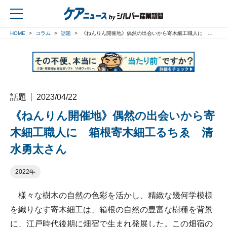
HOME
コラム
話題
《ねんりん開催地》偶然の出会いから寄木細工職人に 箱根寄木細工るちゑ 清水勇太さん
戻る
話題
2023/04/22
《ねんりん開催地》偶然の出会いから寄
木細工職人に 箱根寄木細工るちゑ 清
水勇太さん
2022年
様々な樹木の自然の色彩を活かし、精緻な幾何学模様
を織りなす寄木細工は、箱根の自然の豊富な樹種を背景
に、江戸時代後期に畑宿で生まれ発展した。この畑宿の