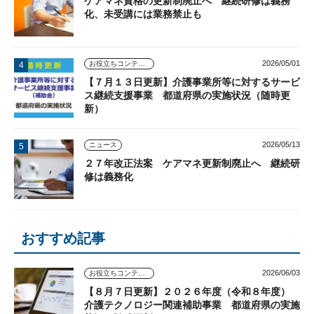
ケアマネ資格の更新制廃止へ 継続研修は義務
化、未受講には業務禁止も
2026/05/01
お役立ちコンテンツ
【７月１３日更新】介護事業所等に対するサービ
ス継続支援事業 都道府県の実施状況（随時更
新）
2026/05/13
ニュース
２７年改正法案 ケアマネ更新制廃止へ 継続研
修は義務化
おすすめ記事
2026/06/03
お役立ちコンテンツ
【８月７日更新】２０２６年度（令和８年度）
介護テクノロジー関連補助事業 都道府県の実施