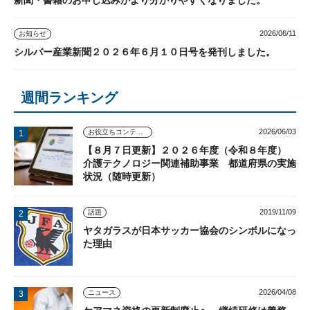
新聞・書籍のお申し込みがより分かりやすくなりました。
2026/06/11
お知らせ
シルバー産業新聞２０２６年６月１０日号を発刊しました。
週間ランキング
2026/06/03
お役立ちコンテンツ
【８月７日更新】２０２６年度（令和８年度）
介護テクノロジー関連補助事業 都道府県の実施
状況（随時更新）
2019/11/09
話題
ヤタガラスが日本サッカー協会のシンボルになっ
た理由
2026/04/08
ニュース