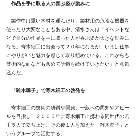
作品を手に取る人の喜ぶ姿が励みに
製作中は重い木材を運んだり、製材用の危険な機器を
使ったり大変なこともある中、清水さんは「イベントな
どで自分の作品を手に取った人が喜ぶ姿が大きな励みに
なる。寄木細工に出会って２０年になるが、いまは仕事
にやりがいと魅力を感じて取り組めている。これからも
技術的な面なども含めて研鑽を続けていきたい」と意気
込んだ。
「雑木囃子」で寄木細工の啓発を
寄木細工の技術の研鑽や開発、一般への周知やアピー
ルを目指し、２００５年に寄木細工に携わる同世代の若
手５人で立ち上げ、その後１人を加えた「雑木囃子」と
いうグループで活動する。