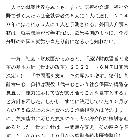
人々の就業状況をみても、すでに医療や介護、福祉分
野で働く人たちは全就労者の８人に１人に達し、２０４
０年にはこれが５人に１人と予測される。外国人介護人
材は、就労環境が改善すれば、欧米各国のように、介護
分野の外国人就労が当たり前になるかも知れない。
一方、社会・財政面からみると、「経済財政運営と改
革の基本方針（骨太の改革）２０２２」（６月７日閣議
決定）は、「中間層を支え、その厚みを増す。給付は高
齢者中心、負担は現役世代中心という社会保障の構造を
見直し、能力に応じて皆が支え合うことを基本とする」
と方針を示した。しかし、すでに決定していた１０月か
らの７５歳以上の医療費への２割負担導入はそのまま
に、負担能力に応じた負担の在り方の総合的な検討を進
めるとした。骨太方針は「中間層を支え、その厚みを増
す」としながらも、１０月から後期高齢者医療制度は、