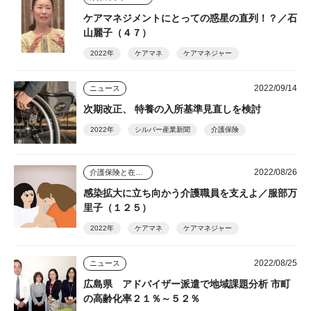
ケアマネジメントにとっての惑星の直列！？／石
山麗子（４７）
2022年
ケアマネ
ケアマネジャー
2022/09/14
ニュース
次期改正、 特養の入所基準見直しを検討
2022年
シルバー産業新聞
介護保険
2022/08/26
介護保険と在宅介護のゆくえ
感染拡大に立ち向かう介護職員を支えよ／服部万
里子（１２５）
2022年
ケアマネ
ケアマネジャー
2022/08/25
ニュース
広島県 アドバイザー派遣で地域課題分析 市町
の高齢化率２１％～５２％