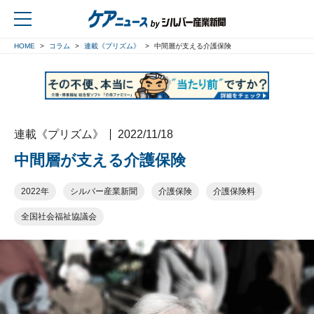
HOME
コラム
連載《プリズム》
中間層が支える介護保険
戻る
連載《プリズム》
2022/11/18
中間層が支える介護保険
2022年
シルバー産業新聞
介護保険
介護保険料
全国社会福祉協議会