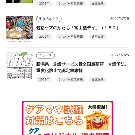
2022年
シルバー産業新聞
介護保険
2022/07/29
生き活きケア
包括ケアのかたち「富山型デイ」（１８２）
2022年
シルバー産業新聞
通所介護
2022/07/25
ニュース
新潟県 施設サービス費全国最高額 介護予防、
重度化防止で認定率維持
2022年
シルバー産業新聞
介護保険