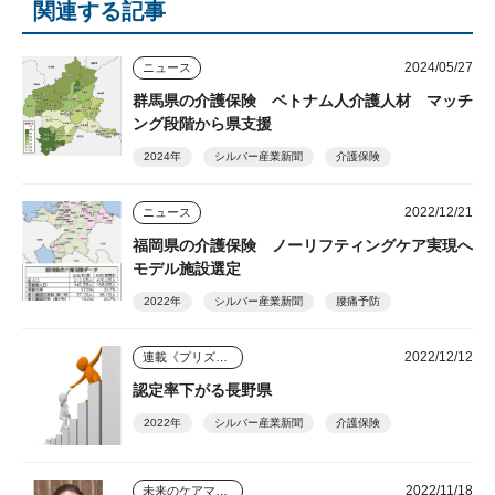
関連する記事
2024/05/27
ニュース
群馬県の介護保険 ベトナム人介護人材 マッチ
ング段階から県支援
2024年
シルバー産業新聞
介護保険
2022/12/21
ニュース
福岡県の介護保険 ノーリフティングケア実現へ
モデル施設選定
2022年
シルバー産業新聞
腰痛予防
2022/12/12
連載《プリズム》
認定率下がる長野県
2022年
シルバー産業新聞
介護保険
2022/11/18
未来のケアマネジャー