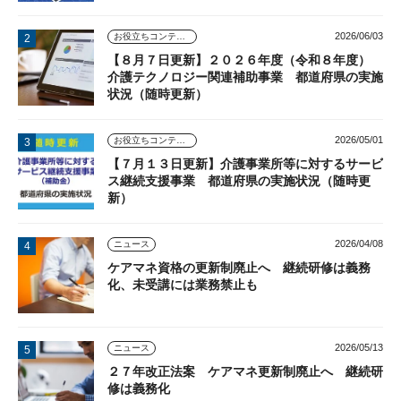
2026/06/03
お役立ちコンテンツ
【８月７日更新】２０２６年度（令和８年度）
介護テクノロジー関連補助事業 都道府県の実施
状況（随時更新）
2026/05/01
お役立ちコンテンツ
【７月１３日更新】介護事業所等に対するサービ
ス継続支援事業 都道府県の実施状況（随時更
新）
2026/04/08
ニュース
ケアマネ資格の更新制廃止へ 継続研修は義務
化、未受講には業務禁止も
2026/05/13
ニュース
２７年改正法案 ケアマネ更新制廃止へ 継続研
修は義務化