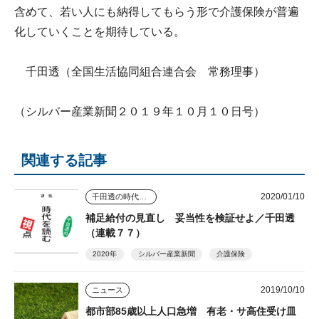
含めて、若い人にも納得してもらう形で介護保険が普遍
化していくことを期待している。
千田透（全国生活協同組合連合会 常務理事）
（シルバー産業新聞２０１９年１０月１０日号）
関連する記事
2020/01/10
千田透の時代を読む視点
補足給付の見直し 妥当性を検証せよ／千田透
（連載７７）
2020年
シルバー産業新聞
介護保険
2019/10/10
ニュース
都市部85歳以上人口急増 有老・サ高住受け皿