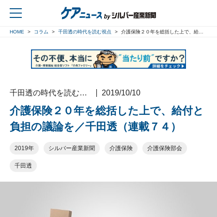
HOME
コラム
千田透の時代を読む視点
介護保険２０年を総括した上で、給付と負担の議論を／千田透（連載７４）
戻る
千田透の時代を読む視点
2019/10/10
介護保険２０年を総括した上で、給付と
負担の議論を／千田透（連載７４）
2019年
シルバー産業新聞
介護保険
介護保険部会
千田透