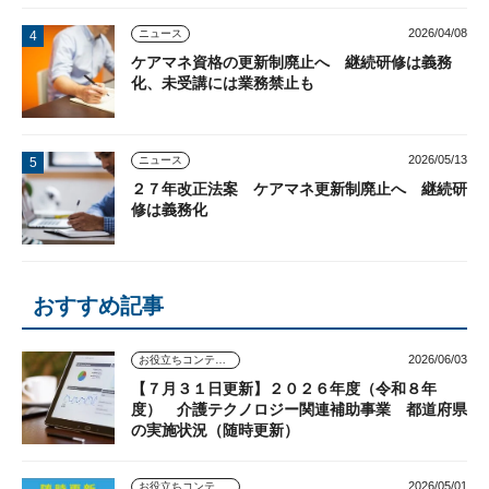
2026/04/08
ニュース
ケアマネ資格の更新制廃止へ 継続研修は義務
化、未受講には業務禁止も
2026/05/13
ニュース
２７年改正法案 ケアマネ更新制廃止へ 継続研
修は義務化
おすすめ記事
2026/06/03
お役立ちコンテンツ
【７月３１日更新】２０２６年度（令和８年
度） 介護テクノロジー関連補助事業 都道府県
の実施状況（随時更新）
2026/05/01
お役立ちコンテンツ