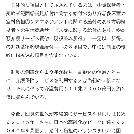
具体的な項目として示されているのは、①被保険者・
受給者範囲②補足給付に関する給付のあり方③多床室の
室料負担④ケアマネジメントに関する給付のあり方⑤軽
度者への生活援助サービス等に関する給付のあり方⑥高
額介護サービス費⑦「現役並み所得」「一定以上所得」
の判断基準⑧現金給付――の８項目で、中には制度の根
幹に踏み込む項目も含まれている。
制度の創設から１９年が経ち、高齢化の伸展ととも
に、介護保険サービスを利用する人は当初の３倍にな
り、それに伴って介護費用も１１兆７０００億円と約３
倍に膨らんでいる。
今後、団塊の世代が本格的にサービスを利用しはじめ
る２０２５年、さらに日本の高齢化がピークに達する２
０４０年を見据え、給付と負担のバランスをいかに図