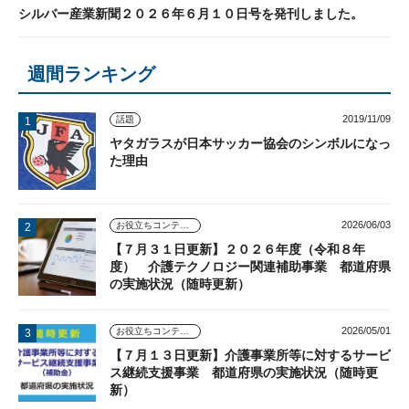
シルバー産業新聞２０２６年６月１０日号を発刊しました。
週間ランキング
2019/11/09
話題
ヤタガラスが日本サッカー協会のシンボルになっ
た理由
2026/06/03
お役立ちコンテンツ
【７月３１日更新】２０２６年度（令和８年
度） 介護テクノロジー関連補助事業 都道府県
の実施状況（随時更新）
2026/05/01
お役立ちコンテンツ
【７月１３日更新】介護事業所等に対するサービ
ス継続支援事業 都道府県の実施状況（随時更
新）