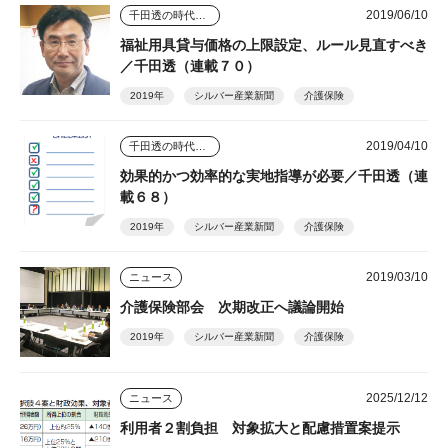
2019/06/10
千田透の時代を読む視点
福祉用具貸与価格の上限設定、ルール見直すべき
／千田透（連載７０）
2019年
シルバー産業新聞
介護保険
2019/04/10
千田透の時代を読む視点
効果的かつ効率的な実地指導が必要／千田透（連
載６８）
2019年
シルバー産業新聞
介護保険
2019/03/10
ニュース
介護保険部会 次期改正へ議論開始
2019年
シルバー産業新聞
介護保険
2025/12/12
ニュース
利用者２割負担 対象拡大と配慮措置案提示