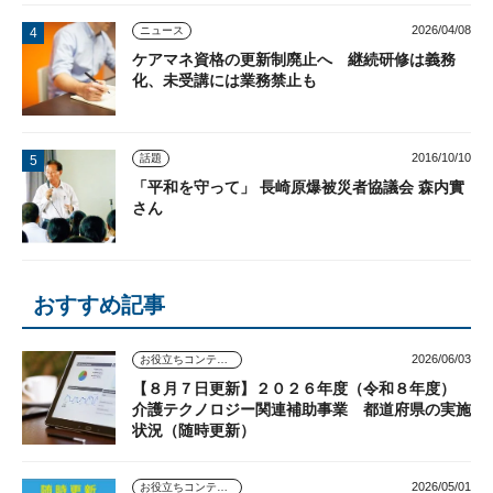
2026/04/08
ニュース
ケアマネ資格の更新制廃止へ 継続研修は義務
化、未受講には業務禁止も
2016/10/10
話題
「平和を守って」 長崎原爆被災者協議会 森内實
さん
おすすめ記事
2026/06/03
お役立ちコンテンツ
【８月７日更新】２０２６年度（令和８年度）
介護テクノロジー関連補助事業 都道府県の実施
状況（随時更新）
2026/05/01
お役立ちコンテンツ