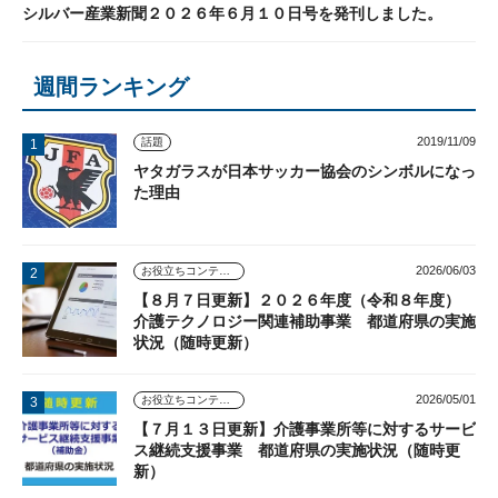
シルバー産業新聞２０２６年６月１０日号を発刊しました。
週間ランキング
2019/11/09
話題
ヤタガラスが日本サッカー協会のシンボルになっ
た理由
2026/06/03
お役立ちコンテンツ
【８月７日更新】２０２６年度（令和８年度）
介護テクノロジー関連補助事業 都道府県の実施
状況（随時更新）
2026/05/01
お役立ちコンテンツ
【７月１３日更新】介護事業所等に対するサービ
ス継続支援事業 都道府県の実施状況（随時更
新）