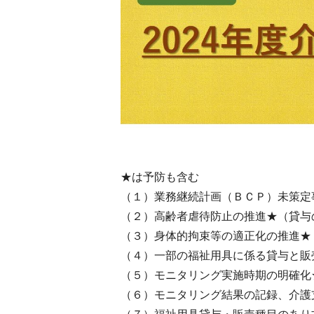
★は予防も含む
（１）業務継続計画（ＢＣＰ）未策定
（２）高齢者虐待防止の推進★（貸与
（３）身体的拘束等の適正化の推進★
（４）一部の福祉用具に係る貸与と販
（５）モニタリング実施時期の明確化
（６）モニタリング結果の記録、介護