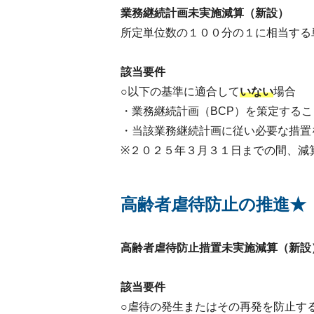
業務継続計画未実施減算（新設）
所定単位数の１００分の１に相当する
該当要件
○以下の基準に適合して
いない
場合
・業務継続計画（BCP）を策定するこ
・当該業務継続計画に従い必要な措置
※２０２５年３月３１日までの間、減
高齢者虐待防止の推進★
高齢者虐待防止措置未実施減算（新設
該当要件
○虐待の発生またはその再発を防止す