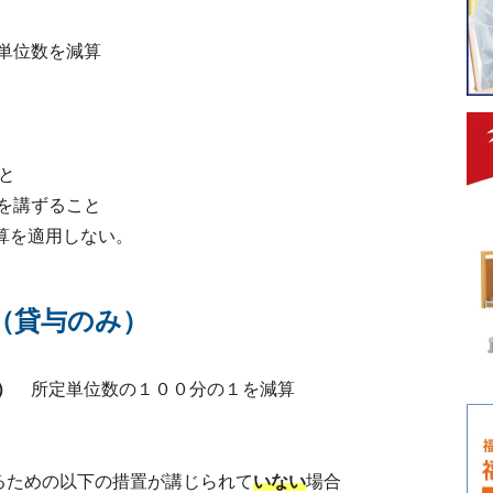
単位数を減算
と
を講ずること
算を適用しない。
（貸与のみ）
）
所定単位数の１００分の１を減算
るための以下の措置が講じられて
いない
場合