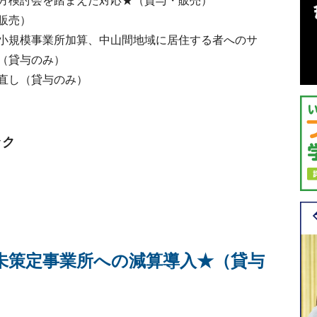
方検討会を踏まえた対応★（貸与・販売）
販売）
小規模事業所加算、中山間地域に居住する者へのサ
（貸与のみ）
直し（貸与のみ）
ック
未策定事業所への減算導入★（貸与