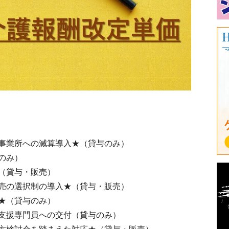
事業所への減算導入★（貸与のみ）
のみ）
（貸与・販売）
売の選択制の導入★（貸与・販売）
★（貸与のみ）
支援専門員への交付（貸与のみ）