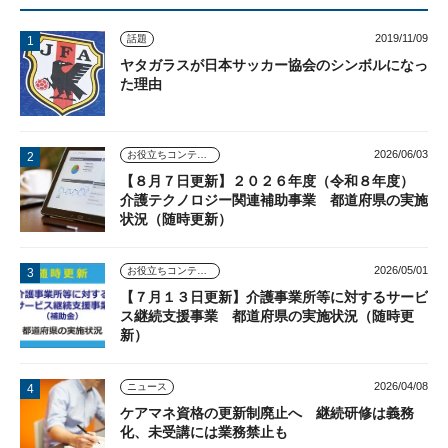
2019/11/09
話題
ヤタガラスが日本サッカー協会のシンボルになっ
た理由
2026/06/03
お役立ちコンテンツ
【８月７日更新】２０２６年度（令和８年度）
介護テクノロジー関連補助事業 都道府県の実施
状況（随時更新）
2026/05/01
お役立ちコンテンツ
【７月１３日更新】介護事業所等に対するサービ
ス継続支援事業 都道府県の実施状況（随時更
新）
2026/04/08
ニュース
ケアマネ資格の更新制廃止へ 継続研修は義務
化、未受講には業務禁止も