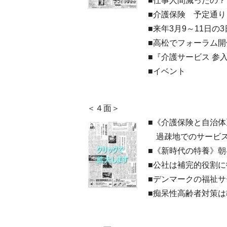
■仕事人間減ったの
■介護保険 予定通
■来年3月9～11日
■高松でフォーラム
■『介護サービス 参
■イベント
＜４面＞
■《介護保険と自治
過疎地でのサービ
■《新時代の特養》
■公社は補完的役割
■デンマークの福祉サ
■痴呆性高齢者対策