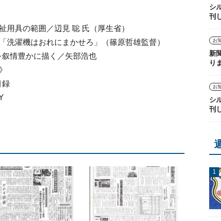
シ
刊
祉用具の範囲／辺見 聡 氏（厚生省）
お
》「洗濯機はおれにまかせろ」（篠原哲雄監督）
新
叙情豊かに描く／矢部浩也
り
》
目録
お
Y
シ
刊