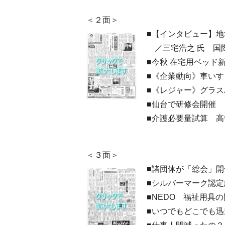
＜２面＞
■【インタビュー】
／三宅浩之 氏 国
■今秋 在宅用ベッ
■《企業動向》車い
■《レジャー》グラ
■仙台で研修会開催
■介護必要量試算 
＜３面＞
■諸団体が「総会」開
■シルバーマーク認
■NEDO 福祉用具
■いつでもどこでも