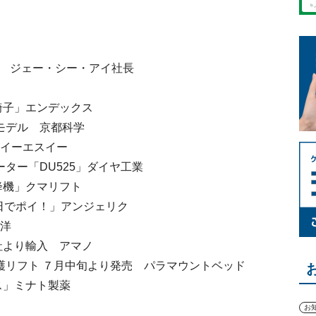
氏 ジェー・シー・アイ社長
子」エンデックス
モデル 京都科学
イーエスイー
ター「DU525」ダイヤ工業
降機」クマリフト
日でポイ！」アンジェリク
洋
社より輸入 アマノ
護リフト ７月中旬より発売 パラマウントベッド
」ミナト製薬
お