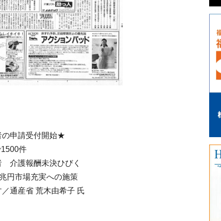
者の申請受付開始★
1500件
 介護報酬未決ひびく
１兆円市場充実への施策
／通産省 荒木由希子 氏