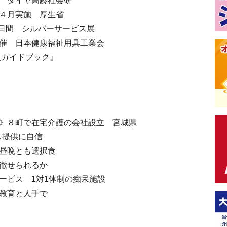
？ ダイヤ高齢社会研
り４月実施 厚生省
の3日間 シルバーサービス展
開催 日本健康福祉用具工業会
入ガイドブック』
体》８町で在宅介護の会社設立 宮城県
ス提供に自信
朝昼晩とも選択食
に徹せられるか
ービス 1対1体制の痴呆施設
は教育と人手で