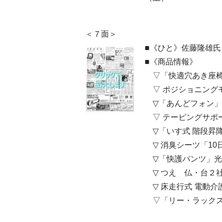
＜７面＞
■《ひと》佐藤隆雄
■《商品情報》
▽「快適穴あき座椅
▽ ポジショニング
▽「あんどフォン」
▽ テーピングサポー
▽「いす式 階段昇
▽ 消臭シーツ「10
▽「快護パンツ」光
▽ つえ 仏・台２
▽ 床走行式 電動介
▽「リー・ラックス