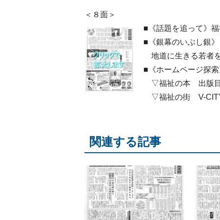
＜８面＞
■《話題を追って》福
■《銀幕のいぶし銀
地道に生きる若者を
■《ホームページ探索
▽福祉の本 出版
▽福祉の街 V-CIT
関連する記事