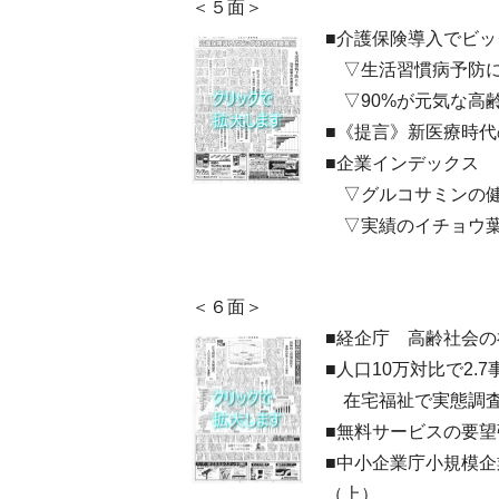
＜５面＞
■介護保険導入でビ
▽生活習慣病予防
▽90%が元気な高
■《提言》新医療時
■企業インデックス
▽グルコサミンの健
▽実績のイチョウ葉
＜６面＞
■経企庁 高齢社会
■人口10万対比で2
在宅福祉で実態調査
■無料サービスの要
■中小企業庁小規模
（上）