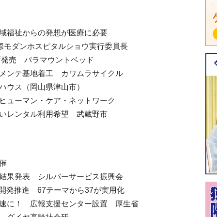
地域福祉からの発想が医療に必要
際モダンホスピタルショウ実行委員長
ド新発売 パラマウントベッド
すメンテ基地着工 カワムラサイクル
スハウス（岡山県津山市）
 ヒューマン・ケア・ネットワーク
高いレンタル利用希望 武蔵野市
催
定結果発表 シルバーサービス振興会
の開発推進 67テーマから37が実用化
迅速に！ 広報支援センター設置 厚生省