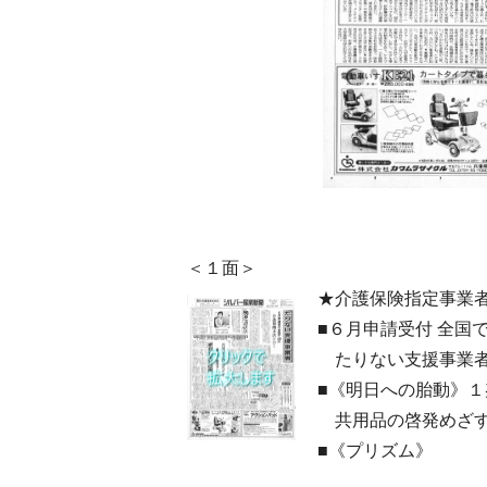
＜１面＞
★介護保険指定事業
■６月申請受付 全国で
たりない支援事業者
■《明日への胎動》
共用品の啓発めざす
■《プリズム》