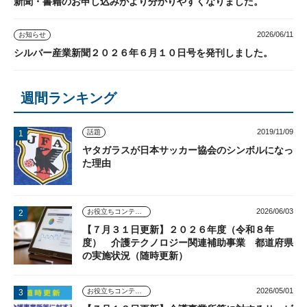
新聞・書籍のお申し込みがより分かりやすくなりました。
2026/06/11
お知らせ
シルバー産業新聞２０２６年６月１０日号を発刊しました。
週間ランキング
2019/11/09
話題
ヤタガラスが日本サッカー協会のシンボルになっ
た理由
2026/06/03
お役立ちコンテンツ
【７月３１日更新】２０２６年度（令和８年
度） 介護テクノロジー関連補助事業 都道府県
の実施状況（随時更新）
2026/05/01
お役立ちコンテンツ