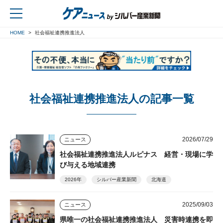
HOME
社会福祉連携推進法人
戻る
社会福祉連携推進法人の記事一覧
2026/07/29
ニュース
社会福祉連携推進法人ルピナス 経営・現場に学
び与える地域連携
2026年
シルバー産業新聞
北海道
2025/09/03
ニュース
県唯一の社会福祉連携推進法人 災害時連携を即