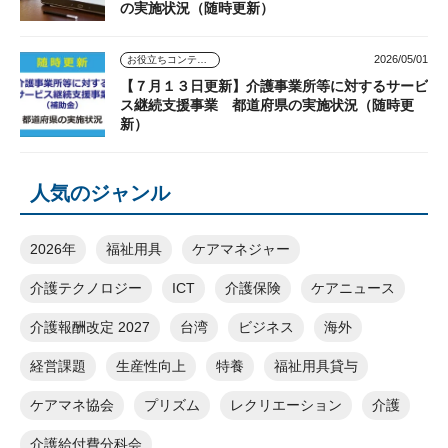
の実施状況（随時更新）
2026/05/01
お役立ちコンテンツ
【７月１３日更新】介護事業所等に対するサービ
ス継続支援事業 都道府県の実施状況（随時更
新）
人気のジャンル
2026年
福祉用具
ケアマネジャー
介護テクノロジー
ICT
介護保険
ケアニュース
介護報酬改定 2027
台湾
ビジネス
海外
経営課題
生産性向上
特養
福祉用具貸与
ケアマネ協会
プリズム
レクリエーション
介護
介護給付費分科会