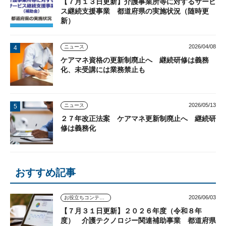
【７月１３日更新】介護事業所等に対するサービ
ス継続支援事業 都道府県の実施状況（随時更
新）
2026/04/08
ニュース
ケアマネ資格の更新制廃止へ 継続研修は義務
化、未受講には業務禁止も
2026/05/13
ニュース
２７年改正法案 ケアマネ更新制廃止へ 継続研
修は義務化
おすすめ記事
2026/06/03
お役立ちコンテンツ
【７月３１日更新】２０２６年度（令和８年
度） 介護テクノロジー関連補助事業 都道府県