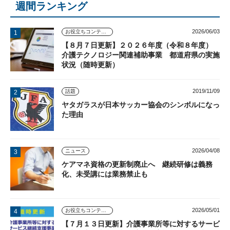
週間ランキング
2026/06/03
お役立ちコンテンツ
【８月７日更新】２０２６年度（令和８年度）
介護テクノロジー関連補助事業 都道府県の実施
状況（随時更新）
2019/11/09
話題
ヤタガラスが日本サッカー協会のシンボルになっ
た理由
2026/04/08
ニュース
ケアマネ資格の更新制廃止へ 継続研修は義務
化、未受講には業務禁止も
2026/05/01
お役立ちコンテンツ
【７月１３日更新】介護事業所等に対するサービ