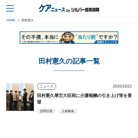
HOME
田村憲久
戻る
田村憲久の記事一覧
2020/10/22
ニュース
田村憲久厚労大臣宛に介護報酬の引き上げ等を要
望
訪問介護
人材確保