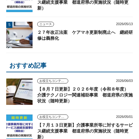
ス継続支援事業 都道府県の実施状況（随時更
新）
2026/05/13
ニュース
２７年改正法案 ケアマネ更新制廃止へ 継続研
修は義務化
おすすめ記事
2026/06/03
お役立ちコンテンツ
【８月７日更新】２０２６年度（令和８年度）
介護テクノロジー関連補助事業 都道府県の実施
状況（随時更新）
2026/05/01
お役立ちコンテンツ
【７月１３日更新】介護事業所等に対するサービ
ス継続支援事業 都道府県の実施状況（随時更
新）