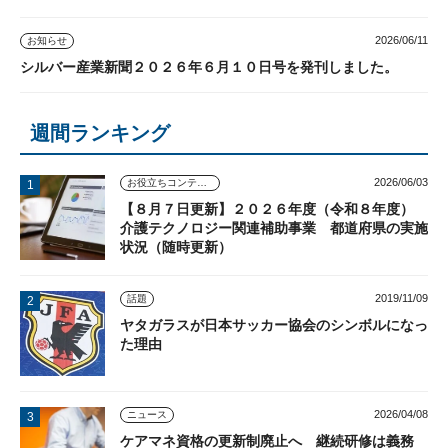
2026/06/11
お知らせ
シルバー産業新聞２０２６年６月１０日号を発刊しました。
週間ランキング
2026/06/03
お役立ちコンテンツ
【８月７日更新】２０２６年度（令和８年度）
介護テクノロジー関連補助事業 都道府県の実施
状況（随時更新）
2019/11/09
話題
ヤタガラスが日本サッカー協会のシンボルになっ
た理由
2026/04/08
ニュース
ケアマネ資格の更新制廃止へ 継続研修は義務