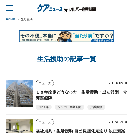
HOME
生活援助
戻る
生活援助の記事一覧
2018/02/10
ニュース
１８年改定どうなった 生活援助・成功報酬・介
護医療院
2018年
シルバー産業新聞
介護保険
2016/12/10
ニュース
福祉用具・生活援助 自己負担化見送り 改正素案