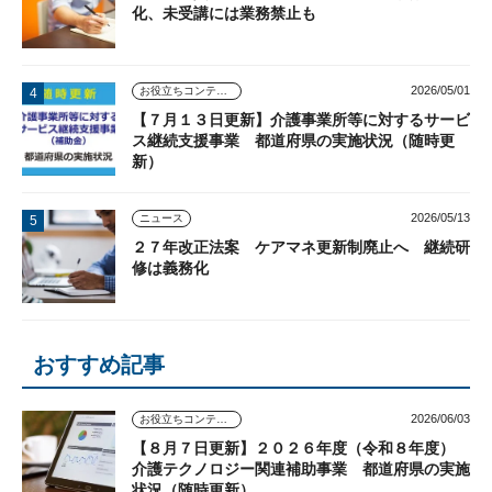
化、未受講には業務禁止も
2026/05/01
お役立ちコンテンツ
【７月１３日更新】介護事業所等に対するサービ
ス継続支援事業 都道府県の実施状況（随時更
新）
2026/05/13
ニュース
２７年改正法案 ケアマネ更新制廃止へ 継続研
修は義務化
おすすめ記事
2026/06/03
お役立ちコンテンツ
【８月７日更新】２０２６年度（令和８年度）
介護テクノロジー関連補助事業 都道府県の実施
状況（随時更新）