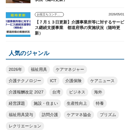
2026/05/01
お役立ちコンテンツ
【７月１３日更新】介護事業所等に対するサービ
ス継続支援事業 都道府県の実施状況（随時更
新）
人気のジャンル
2026年
福祉用具
ケアマネジャー
介護テクノロジー
ICT
介護保険
ケアニュース
介護報酬改定 2027
台湾
ビジネス
海外
経営課題
施設・住まい
生産性向上
特養
福祉用具貸与
訪問介護
ケアマネ協会
プリズム
レクリエーション