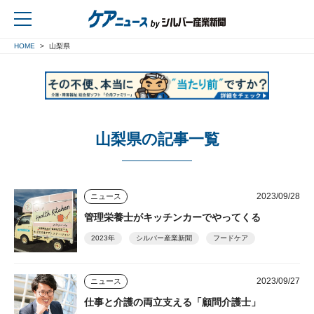
HOME
山梨県
戻る
山梨県の記事一覧
2023/09/28
ニュース
管理栄養士がキッチンカーでやってくる
2023年
シルバー産業新聞
フードケア
2023/09/27
ニュース
仕事と介護の両立支える「顧問介護士」