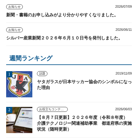
2026/07/09
お知らせ
新聞・書籍のお申し込みがより分かりやすくなりました。
2026/06/11
お知らせ
シルバー産業新聞２０２６年６月１０日号を発刊しました。
週間ランキング
2019/11/09
話題
ヤタガラスが日本サッカー協会のシンボルになっ
た理由
2026/06/03
お役立ちコンテンツ
【８月７日更新】２０２６年度（令和８年度）
介護テクノロジー関連補助事業 都道府県の実施
状況（随時更新）