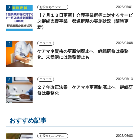
2026/05/01
お役立ちコンテンツ
【７月１３日更新】介護事業所等に対するサービ
ス継続支援事業 都道府県の実施状況（随時更
新）
2026/04/08
ニュース
ケアマネ資格の更新制廃止へ 継続研修は義務
化、未受講には業務禁止も
2026/05/13
ニュース
２７年改正法案 ケアマネ更新制廃止へ 継続研
修は義務化
おすすめ記事
2026/06/03
お役立ちコンテンツ