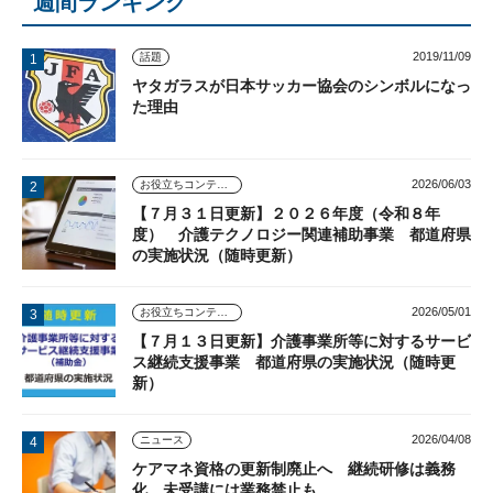
週間ランキング
2019/11/09
話題
ヤタガラスが日本サッカー協会のシンボルになっ
た理由
2026/06/03
お役立ちコンテンツ
【７月３１日更新】２０２６年度（令和８年
度） 介護テクノロジー関連補助事業 都道府県
の実施状況（随時更新）
2026/05/01
お役立ちコンテンツ
【７月１３日更新】介護事業所等に対するサービ
ス継続支援事業 都道府県の実施状況（随時更
新）
2026/04/08
ニュース
ケアマネ資格の更新制廃止へ 継続研修は義務
化、未受講には業務禁止も