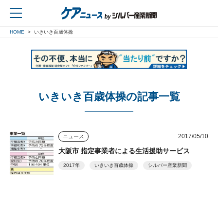
HOME
いきいき百歳体操
戻る
いきいき百歳体操の記事一覧
2017/05/10
ニュース
大阪市 指定事業者による生活援助サービス
2017年
いきいき百歳体操
シルバー産業新聞