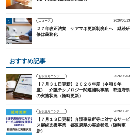
2026/05/13
ニュース
２７年改正法案 ケアマネ更新制廃止へ 継続研
修は義務化
おすすめ記事
2026/06/03
お役立ちコンテンツ
【７月３１日更新】２０２６年度（令和８年
度） 介護テクノロジー関連補助事業 都道府県
の実施状況（随時更新）
2026/05/01
お役立ちコンテンツ
【７月１３日更新】介護事業所等に対するサービ
ス継続支援事業 都道府県の実施状況（随時更
新）