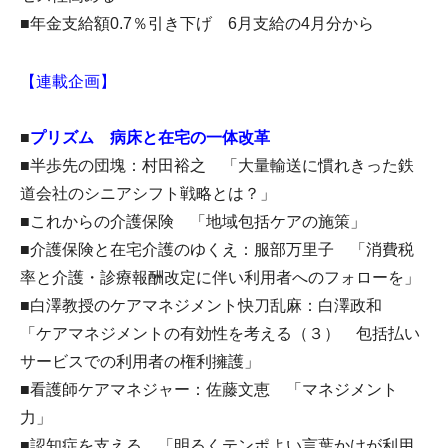
■年金支給額0.7％引き下げ 6月支給の4月分から
【連載企画】
■
プリズム 病床と在宅の一体改革
■半歩先の団塊：村田裕之 「大量輸送に慣れきった鉄
道会社のシニアシフト戦略とは？」
■これからの介護保険 「地域包括ケアの施策」
■介護保険と在宅介護のゆくえ：服部万里子 「消費税
率と介護・診療報酬改定に伴い利用者へのフォローを」
■白澤教授のケアマネジメント快刀乱麻：白澤政和
「ケアマネジメントの有効性を考える（３） 包括払い
サービスでの利用者の権利擁護」
■看護師ケアマネジャー：佐藤文恵 「マネジメント
力」
■認知症を支える 「明るくテンポよい言葉かけが利用