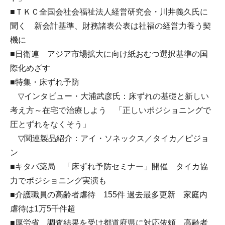
■ＴＫＣ全国会社会福祉法人経営研究会・川井義久氏に
聞く 新会計基準、財務諸表公表は社福の経営力養う契
機に
■日衛連 アジア市場拡大に向け紙おむつ選択基準の国
際化めざす
■特集・床ずれ予防
▽インタビュー・大浦武彦氏：床ずれの基礎と新しい
考え方～在宅で治療しよう 「正しいポジショニングで
圧とずれをなくそう」
▽関連製品紹介：アイ・ソネックス／タイカ／ピジョ
ン
■キタバ薬局 「床ずれ予防セミナー」開催 タイカ協
力でポジショニング実演も
■介護職員の高齢者虐待 155件 過去最多更新 家庭内
虐待は1万5千件超
■厚労省 調査結果を受け都道府県に対応依頼 高齢者