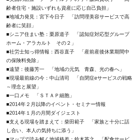
齢者住宅・施設いずれも資産に応じ自己負担」
■地域力発見：宮下今日子 「訪問理美容サービスで高
齢者に笑顔」
■シニア住まい塾：栗原道子 「認知症対応型グループ
ホーム・アラカルト その２」
■社労士知っ得情報：西谷直子 「産前産後休業期間中
の保険料免除」
■遠望：後藤芳一 「地域の元気 青森、光の春へ」
■現場最前線の今：中山清司 「自閉症eサービスの戦略
～理念と展望」
■一口メモ 「ＳＴＡＰ細胞」
■2014年２月以降のイベント・セミナー情報
■2014年１月の月間ダイジェスト
■支える現場を踏まえて：柴田範子 「家族と十分に話
し合い、本人の気持ちに添う」
■マップで読み解く地域格差：鈴木英之 「配食サービ