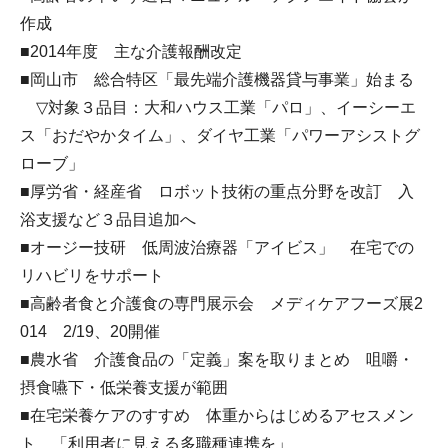
作成
■2014年度 主な介護報酬改定
■岡山市 総合特区「最先端介護機器貸与事業」始まる
▽対象３品目：大和ハウス工業「パロ」、イーシーエ
ス「おだやかタイム」、ダイヤ工業「パワーアシストグ
ローブ」
■厚労省・経産省 ロボット技術の重点分野を改訂 入
浴支援など３品目追加へ
■オージー技研 低周波治療器「アイビス」 在宅での
リハビリをサポート
■高齢者食と介護食の専門展示会 メディケアフーズ展2
014 2/19、20開催
■農水省 介護食品の「定義」案を取りまとめ 咀嚼・
摂食嚥下・低栄養支援が範囲
■在宅栄養ケアのすすめ 体重からはじめるアセスメン
ト 「利用者に見える多職種連携を」