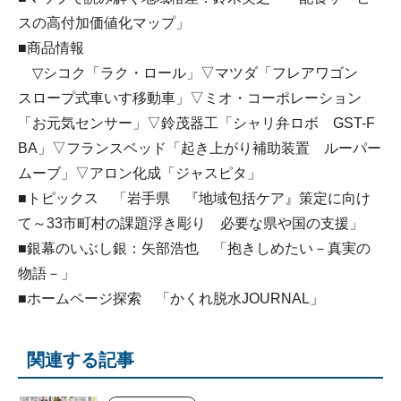
スの高付加価値化マップ」
■商品情報
▽シコク「ラク・ロール」▽マツダ「フレアワゴン
スロープ式車いす移動車」▽ミオ・コーポレーション
「お元気センサー」▽鈴茂器工「シャリ弁ロボ GST-F
BA」▽フランスベッド「起き上がり補助装置 ルーパー
ムーブ」▽アロン化成「ジャスピタ」
■トピックス 「岩手県 『地域包括ケア』策定に向け
て～33市町村の課題浮き彫り 必要な県や国の支援」
■銀幕のいぶし銀：矢部浩也 「抱きしめたい－真実の
物語－」
■ホームページ探索 「かくれ脱水JOURNAL」
関連する記事