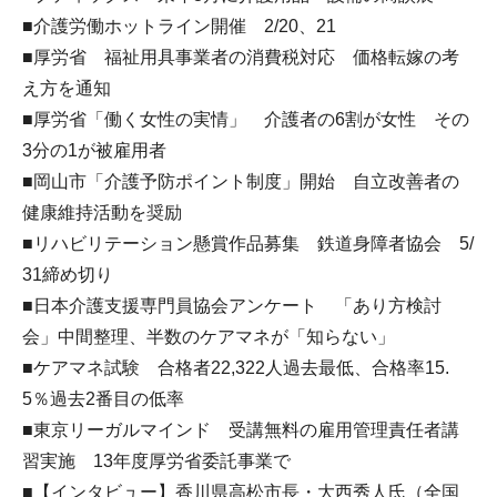
■介護労働ホットライン開催 2/20、21
■厚労省 福祉用具事業者の消費税対応 価格転嫁の考
え方を通知
■厚労省「働く女性の実情」 介護者の6割が女性 その
3分の1が被雇用者
■岡山市「介護予防ポイント制度」開始 自立改善者の
健康維持活動を奨励
■リハビリテーション懸賞作品募集 鉄道身障者協会 5/
31締め切り
■日本介護支援専門員協会アンケート 「あり方検討
会」中間整理、半数のケアマネが「知らない」
■ケアマネ試験 合格者22,322人過去最低、合格率15.
5％過去2番目の低率
■東京リーガルマインド 受講無料の雇用管理責任者講
習実施 13年度厚労省委託事業で
■【インタビュー】香川県高松市長・大西秀人氏（全国