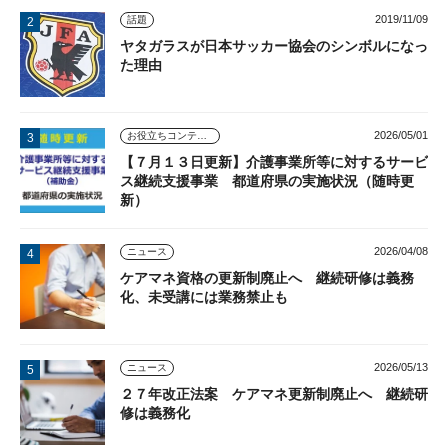
2019/11/09
話題
ヤタガラスが日本サッカー協会のシンボルになっ
た理由
2026/05/01
お役立ちコンテンツ
【７月１３日更新】介護事業所等に対するサービ
ス継続支援事業 都道府県の実施状況（随時更
新）
2026/04/08
ニュース
ケアマネ資格の更新制廃止へ 継続研修は義務
化、未受講には業務禁止も
2026/05/13
ニュース
２７年改正法案 ケアマネ更新制廃止へ 継続研
修は義務化