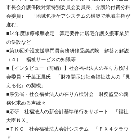
市長会介護保険対策特別委員会委員長、介護給付費分科
会委員） 「地域包括ケアシステムの構築で地域主権が
進む」
■14年度診療報酬改定 算定要件に居宅介護支援事業所
の併設など
■第16回介護支援専門員実務研修受講試験 解答と解説
（４） 福祉サービスの知識等
■【インタビュー（前編）】社会福祉法人の在り方検討
会委員・千葉正展氏 「財務開示は社会福祉法人の『見
える化』の契機」
■厚労省・社会福祉法人の在り方検討会 財務監査の義
務化求める声続々
■応研 社福法人の新会計基準移行をサポート 「福祉
大臣ＮＸ」
■ＴＫＣ 社会福祉法人会計システム 「ＦＸ４クラウ
ド」