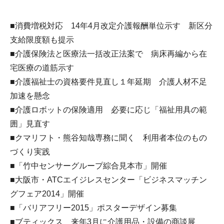
■消費増税対応 14年4月改定介護報酬単位示す 新区分
支給限度額も提示
■介護保険法と医療法一括改正法案で 病床再編から在
宅医療の道筋示す
■介護福祉士の資格要件見直し１年延期 介護人材不足
加速を懸念
■介護ロボットの保険適用 必要に応じ「福祉用具の範
囲」見直す
■クマリフト・熊谷知哉専務に聞く 利用者本位のもの
づくり実践
■「竹中センサーグループ綜合見本市」開催
■大阪市・ATCエイジレスセンター「ビジネスマッチン
グフェア2014」開催
■「バリアフリー2015」ポスターデザイン募集
■ブティックス 来年3月に介護用品・設備の商談展