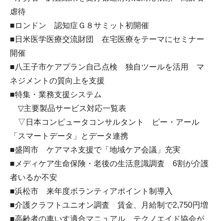
虐待
■ロンドン 認知症Ｇ８サミット初開催
■日米医学医療交流財団 在宅医療をテーマにセミナー
開催
■八王子市ケアプラン自己点検 独自ツールを活用 マ
ネジメントの質向上を支援
■特集・業務支援システム
▽主要製品サービス対応一覧表
▽日本コンピュータコンサルタント ピー・アール
「スマートデータ」とデータ連携
■盛岡市 ケアマネ支援で「地域ケア会議」充実
■メディケア生命保険・老後の生活意識調査 6割が介護
者いるか不安
■浜松市 来年度ボランティアポイント制導入
■介護クラフトユニオン調査 賃金、月給制で2,750円増
■高齢者の車いす適合マニュアル テクノエイド協会が