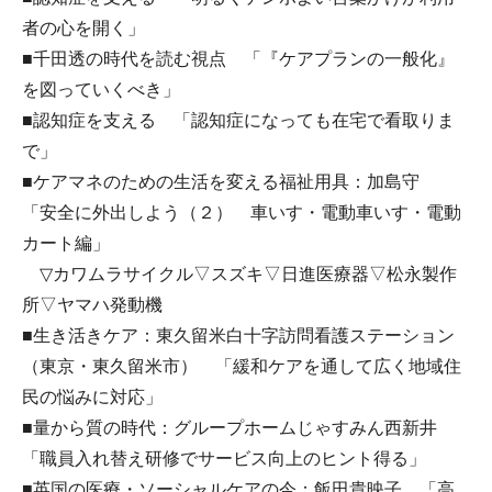
者の心を開く」
■千田透の時代を読む視点 「『ケアプランの一般化』
を図っていくべき」
■認知症を支える 「認知症になっても在宅で看取りま
で」
■ケアマネのための生活を変える福祉用具：加島守
「安全に外出しよう（２） 車いす・電動車いす・電動
カート編」
▽カワムラサイクル▽スズキ▽日進医療器▽松永製作
所▽ヤマハ発動機
■生き活きケア：東久留米白十字訪問看護ステーション
（東京・東久留米市） 「緩和ケアを通して広く地域住
民の悩みに対応」
■量から質の時代：グループホームじゃすみん西新井
「職員入れ替え研修でサービス向上のヒント得る」
■英国の医療・ソーシャルケアの今：飯田貴映子 「高