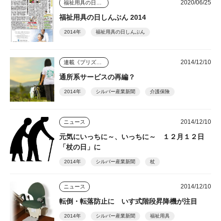
2020/06/25
福祉用具の日しんぶん
福祉用具の日しんぶん 2014
2014年
福祉用具の日しんぶん
2014/12/10
連載《プリズム》
通所系サービスの再編？
2014年
シルバー産業新聞
介護保険
2014/12/10
ニュース
元気にいっちに～、いっちに～ １２月１２日
「杖の日」に
2014年
シルバー産業新聞
杖
2014/12/10
ニュース
転倒・転落防止に いす式階段昇降機が注目
2014年
シルバー産業新聞
福祉用具