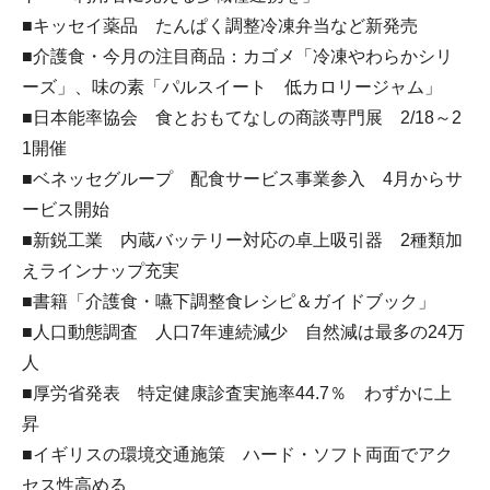
■キッセイ薬品 たんぱく調整冷凍弁当など新発売
■介護食・今月の注目商品：カゴメ「冷凍やわらかシリ
ーズ」、味の素「パルスイート 低カロリージャム」
■日本能率協会 食とおもてなしの商談専門展 2/18～2
1開催
■ベネッセグループ 配食サービス事業参入 4月からサ
ービス開始
■新鋭工業 内蔵バッテリー対応の卓上吸引器 2種類加
えラインナップ充実
■書籍「介護食・嚥下調整食レシピ＆ガイドブック」
■人口動態調査 人口7年連続減少 自然減は最多の24万
人
■厚労省発表 特定健康診査実施率44.7％ わずかに上
昇
■イギリスの環境交通施策 ハード・ソフト両面でアク
セス性高める