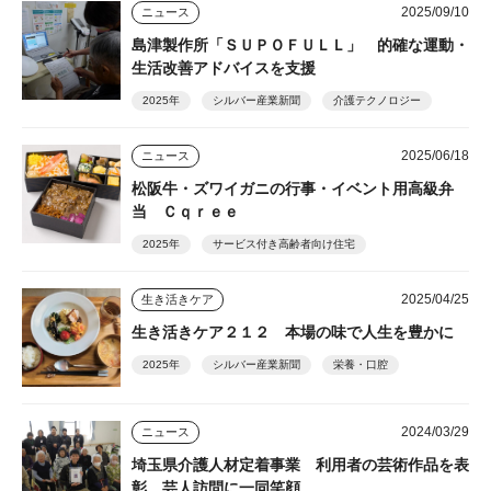
2025/09/10
ニュース
島津製作所「ＳＵＰＯＦＵＬＬ」 的確な運動・
生活改善アドバイスを支援
2025年
シルバー産業新聞
介護テクノロジー
2025/06/18
ニュース
松阪牛・ズワイガニの行事・イベント用高級弁
当 Ｃｑｒｅｅ
2025年
サービス付き高齢者向け住宅
2025/04/25
生き活きケア
生き活きケア２１２ 本場の味で人生を豊かに
2025年
シルバー産業新聞
栄養・口腔
2024/03/29
ニュース
埼玉県介護人材定着事業 利用者の芸術作品を表
彰 芸人訪問に一同笑顔