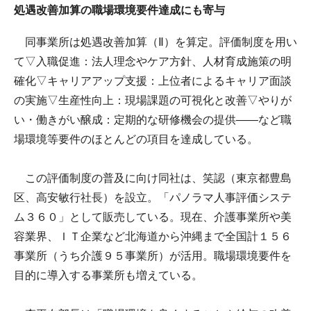
処遇改善加算の職場環境要件達成にも寄与
同事業所は処遇改善加算（Ⅱ）を算定。評価制度を用い
て▽入職促進：法人理念やケア方針、人材育成施策の明
確化▽キャリアアップ支援：上位者によるキャリア面談
の実施▽生産性向上：現場課題の可視化と改善▽やりが
い・働きがい醸成：定期的な研修機会の提供――など職
場環境等要件のほとんどの項目を達成している。
この評価制度の普及に向け同社は、笑認（東京都豊島
区、高安敏行社長）を設立。「パノラマ人事評価システ
ム３６０」として販売している。現在、介護事業所や美
容業界、ＩＴ企業など北海道から沖縄まで全国計１５６
事業所（うち介護９５事業所）が活用。職場環境要件を
目的に導入する事業所も増えている。