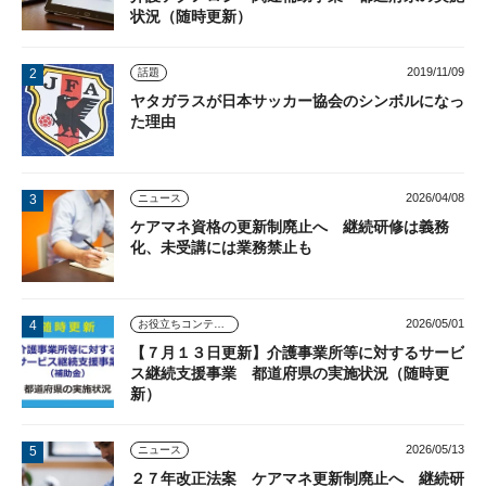
状況（随時更新）
2019/11/09
話題
ヤタガラスが日本サッカー協会のシンボルになっ
た理由
2026/04/08
ニュース
ケアマネ資格の更新制廃止へ 継続研修は義務
化、未受講には業務禁止も
2026/05/01
お役立ちコンテンツ
【７月１３日更新】介護事業所等に対するサービ
ス継続支援事業 都道府県の実施状況（随時更
新）
2026/05/13
ニュース
２７年改正法案 ケアマネ更新制廃止へ 継続研