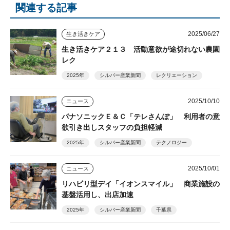
関連する記事
2025/06/27
生き活きケア
生き活きケア２１３ 活動意欲が途切れない農園
レク
2025年
シルバー産業新聞
レクリエーション
2025/10/10
ニュース
パナソニックＥ＆Ｃ「テレさんぽ」 利用者の意
欲引き出しスタッフの負担軽減
2025年
シルバー産業新聞
テクノロジー
2025/10/01
ニュース
リハビリ型デイ「イオンスマイル」 商業施設の
基盤活用し、出店加速
2025年
シルバー産業新聞
千葉県