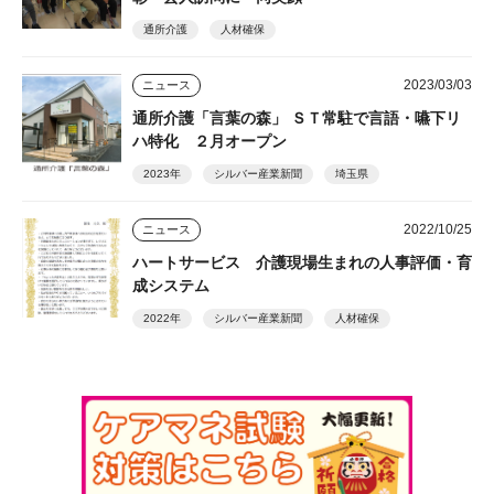
通所介護
人材確保
2023/03/03
ニュース
通所介護「言葉の森」 ＳＴ常駐で言語・嚥下リ
ハ特化 ２月オープン
2023年
シルバー産業新聞
埼玉県
2022/10/25
ニュース
ハートサービス 介護現場生まれの人事評価・育
成システム
2022年
シルバー産業新聞
人材確保