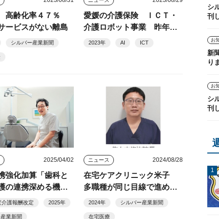
シ
 高齢化率４７％
愛媛の介護保険 ＩＣＴ・
刊
サービスがない離島
介護ロボット事業 昨年度
予算３倍に
お
シルバー産業新聞
2023年
AI
ICT
新
険
り
お
シ
刊
2025/04/02
2024/08/28
ス
ニュース
携強化加算「歯科と
在宅ケアクリニック米子
護の連携深める機会
多職種が同じ目線で進める
医介連携
年度介護報酬改定
2025年
2024年
シルバー産業新聞
ー産業新聞
在宅医療