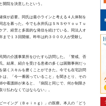
と開院を決意したという。
確保が必要。同氏は最小ラインと考える４人体制を
同志を募った。今でも永井氏はＳＮＳやＹｏｕＴｕ
ケア、経営と多面的な発信を続けている。同法人オ
年まで１３回開催。昨年は約３０００人が受験し
民間の介護事業所をひたすら訪問した。「警戒、否
氏。結果、紹介を受ける患者の多くは困難事例だっ
を築くスキルを磨くことができた。今でも在宅訪問
トは、「今一番困っていること」を聞きとり、その
師や看護師が来ると、『病院と同じで、何か制限さ
取り払わなくてはならない」。
ビーイング（Ｂｅｉｎｇ）」の医療。本人の「どう