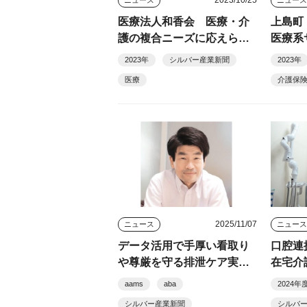
医療法人和香会 医療・介
上島町
護の複合ニーズに応えられ
医療系
る地域連携を
2023年
シルバー産業新聞
2023年
医療
介護保
2025/11/07
ニュース
ニュー
データ活用で手厚い看取り
口腔連
や尊厳を守る排泄ケア実
在宅介
現 aamsやヘルプパッドを
に」
aams
aba
2024
活用 高齢者総合福祉施設
シルバー産業新聞
シルバ