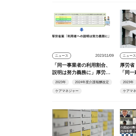
2023/11/09
ニュース
ニュー
「同一事業者の利用割合、
厚労省
説明は努力義務に」厚労省
「同一
提案
提示
2023年
2024年度介護報酬改定
2023年
ケアマネジャー
ケアマ