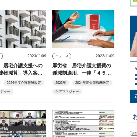
2023/11/09
2023/11/09
ス
ニュース
 居宅介護支援への
厚労省 居宅介護支援費の
建物減算」導入案を
逓減制適用、一律「４５件
以上」提案
2024年度介護報酬改定
2023年
2024年度介護報酬改定
ネジャー
ケアマネジャー
お