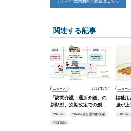
シルバー産業新聞の購読はこちら
関連する記事
2023/12/04
ニュース
ニュー
「訪問介護＋通所介護」の
福祉用
新類型、次期改定での創設
強が上
は見送り
ごとの
2023年
2024年度介護報酬改定
2023年
介護保険