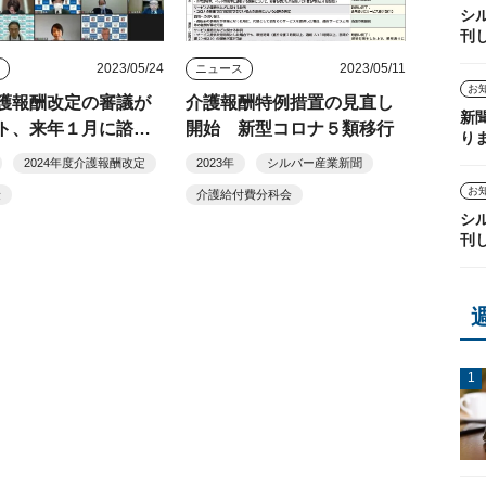
シ
刊
2023/05/24
2023/05/11
ス
ニュース
お
護報酬改定の審議が
介護報酬特例措置の見直し
新
ト、来年１月に諮問
開始 新型コロナ５類移行
り
2024年度介護報酬改定
2023年
シルバー産業新聞
お
険
介護給付費分科会
シ
刊