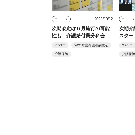
2023/10/12
ニュース
ニュー
次期改定は６月施行の可能
次期介
性も 介護給付費分科会で
スター
議論
答申
2023年
2024年度介護報酬改定
2023年
介護保険
介護保