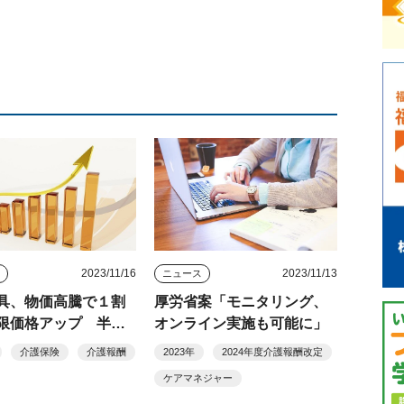
2023/11/16
2023/11/13
ス
ニュース
具、物価高騰で１割
厚労省案「モニタリング、
限価格アップ 半年
オンライン実施も可能に」
実態把握へ
介護保険
介護報酬
2023年
2024年度介護報酬改定
ケアマネジャー