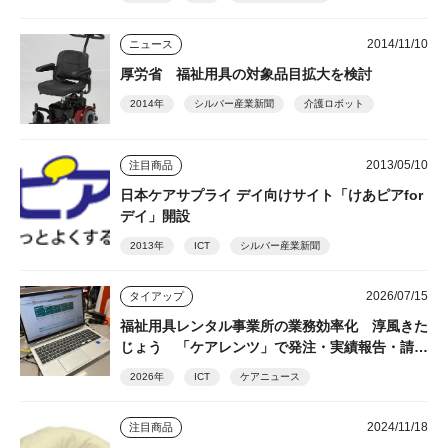
2014/11/10
ニュース
厚労省 福祉用具の対象品目拡大を検討
2014年
シルバー産業新聞
介護ロボット
2013/05/10
注目商品
日本ケアサプライ デイ向けサイト「けあピアfor
デイ」開設
2013年
ICT
シルバー産業新聞
2026/07/15
タイアップ
福祉用具レンタル事業所の業務効率化 淳風きた
じょう 「ケアレンツ」で発注・実績報告・請求
を一元化
2026年
ICT
ケアニュース
2024/11/18
注目商品