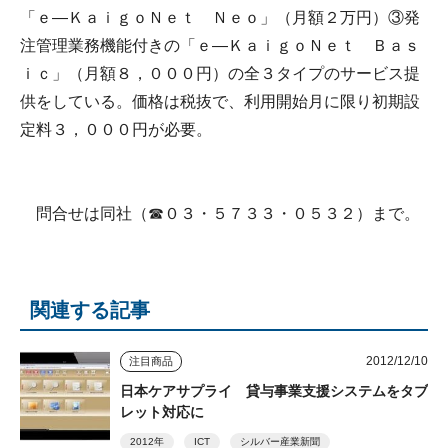
「ｅ―ＫａｉｇｏＮｅｔ Ｎｅｏ」（月額２万円）③発
注管理業務機能付きの「ｅ―ＫａｉｇｏＮｅｔ Ｂａｓ
ｉｃ」（月額８，０００円）の全３タイプのサービス提
供をしている。価格は税抜で、利用開始月に限り初期設
定料３，０００円が必要。
問合せは同社（☎０３・５７３３・０５３２）まで。
関連する記事
2012/12/10
注目商品
日本ケアサプライ 貸与事業支援システムをタブ
レット対応に
2012年
ICT
シルバー産業新聞