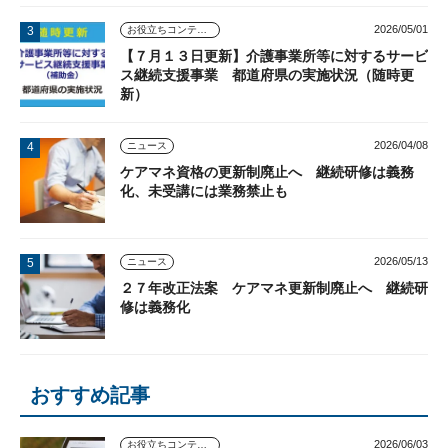
2026/05/01
お役立ちコンテンツ
【７月１３日更新】介護事業所等に対するサービ
ス継続支援事業 都道府県の実施状況（随時更
新）
2026/04/08
ニュース
ケアマネ資格の更新制廃止へ 継続研修は義務
化、未受講には業務禁止も
2026/05/13
ニュース
２７年改正法案 ケアマネ更新制廃止へ 継続研
修は義務化
おすすめ記事
2026/06/03
お役立ちコンテンツ