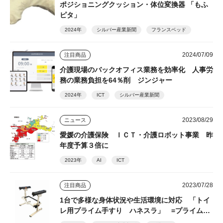
ポジショニングクッション・体位変換器 「もふ
ピタ」
2024年
シルバー産業新聞
フランスベッド
2024/07/09
注目商品
介護現場のバックオフィス業務を効率化 人事労
務の業務負担を64％削 ジンジャー
2024年
ICT
シルバー産業新聞
2023/08/29
ニュース
愛媛の介護保険 ＩＣＴ・介護ロボット事業 昨
年度予算３倍に
2023年
AI
ICT
2023/07/28
注目商品
1台で多様な身体状況や生活環境に対応 「トイ
レ用プライム手すり ハネスラ」 =プライムケ
アグループ=