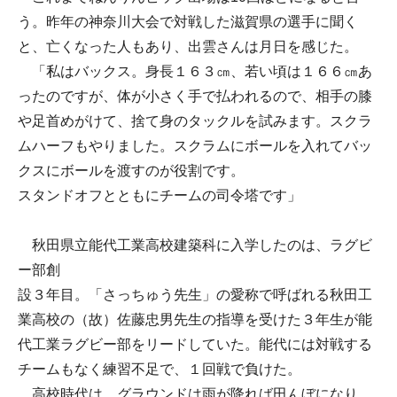
う。昨年の神奈川大会で対戦した滋賀県の選手に聞く
と、亡くなった人もあり、出雲さんは月日を感じた。
「私はバックス。身長１６３㎝、若い頃は１６６㎝あ
ったのですが、体が小さく手で払われるので、相手の膝
や足首めがけて、捨て身のタックルを試みます。スクラ
ムハーフもやりました。スクラムにボールを入れてバッ
クスにボールを渡すのが役割です。
スタンドオフとともにチームの司令塔です」
秋田県立能代工業高校建築科に入学したのは、ラグビ
ー部創
設３年目。「さっちゅう先生」の愛称で呼ばれる秋田工
業高校の（故）佐藤忠男先生の指導を受けた３年生が能
代工業ラグビー部をリードしていた。能代には対戦する
チームもなく練習不足で、１回戦で負けた。
高校時代は、グラウンドは雨が降れば田んぼになり、