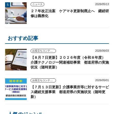
2026/05/13
ニュース
２７年改正法案 ケアマネ更新制廃止へ 継続研
修は義務化
おすすめ記事
2026/06/03
お役立ちコンテンツ
【８月７日更新】２０２６年度（令和８年度）
介護テクノロジー関連補助事業 都道府県の実施
状況（随時更新）
2026/05/01
お役立ちコンテンツ
【７月１３日更新】介護事業所等に対するサービ
ス継続支援事業 都道府県の実施状況（随時更
新）