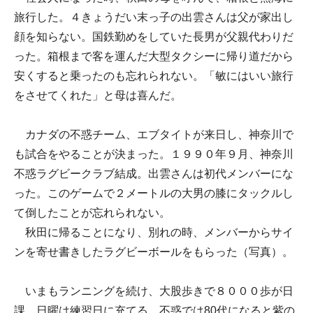
旅行した。４きょうだい末っ子の出雲さんは父が家出し
顔を知らない。国鉄勤めをしていた長男が父親代わりだ
った。箱根まで客を運んだ大型タクシーに帰り道だから
安くすると乗ったのも忘れられない。「敏にはいい旅行
をさせてくれた」と母は喜んだ。
カナダの不惑チーム、エブタイトが来日し、神奈川で
も試合をやることが決まった。１９９０年９月、神奈川
不惑ラグビークラブ結成。出雲さんは初代メンバーにな
った。このゲームで２メートルの大男の膝にタックルし
て倒したことが忘れられない。
秋田に帰ることになり、別れの時、メンバーからサイ
ンを寄せ書きしたラグビーボールをもらった（写真）。
いまもランニングを続け、大股歩きで８０００歩が日
課。日曜は練習日に充てる。不惑では80代になると紫の