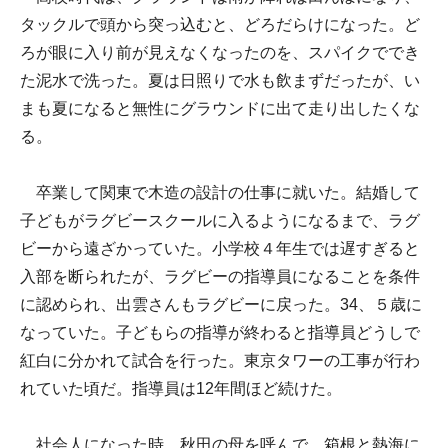
タックルで頭から突っ込むと、どろだらけになった。ど
ろが眼に入り前が見えなくなったのを、スパイクででき
た泥水で洗った。夏は日照りで水も飲まずだったが、い
まも夏になると無性にグラウンドに出て走り出したくな
る。
卒業して関東で木造の設計の仕事に就いた。結婚して
子どもがラグビースクールに入るようになるまで、ラグ
ビーから遠ざかっていた。小学校４年生では遅すぎると
入部を断られたが、ラグビーの指導員になることを条件
に認められ、出雲さんもラグビーに戻った。34、５歳に
なっていた。子どもらの指導が終わると指導員どうしで
紅白に分かれて試合を行った。東京タワーの工事が行わ
れていた頃だ。指導員は12年間ほど続けた。
社会人になった時、秋田の母を呼んで、箱根と熱海に