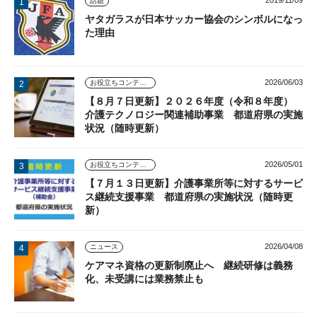
2019/11/09
話題
ヤタガラスが日本サッカー協会のシンボルになっ
た理由
2026/06/03
お役立ちコンテンツ
【８月７日更新】２０２６年度（令和８年度）
介護テクノロジー関連補助事業 都道府県の実施
状況（随時更新）
2026/05/01
お役立ちコンテンツ
【７月１３日更新】介護事業所等に対するサービ
ス継続支援事業 都道府県の実施状況（随時更
新）
2026/04/08
ニュース
ケアマネ資格の更新制廃止へ 継続研修は義務
化、未受講には業務禁止も