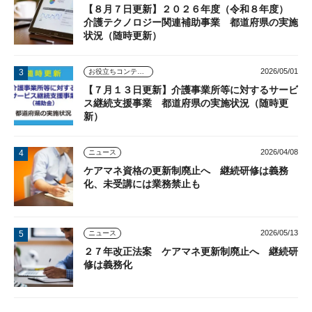
【８月７日更新】２０２６年度（令和８年度）
介護テクノロジー関連補助事業 都道府県の実施
状況（随時更新）
2026/05/01
お役立ちコンテンツ
【７月１３日更新】介護事業所等に対するサービ
ス継続支援事業 都道府県の実施状況（随時更
新）
2026/04/08
ニュース
ケアマネ資格の更新制廃止へ 継続研修は義務
化、未受講には業務禁止も
2026/05/13
ニュース
２７年改正法案 ケアマネ更新制廃止へ 継続研
修は義務化