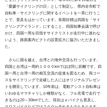
「愛媛サイクリングの日」として制定し、県内全市町で
自転車・サイクリングに関するイベントを一斉に行うこ
とで、普及をはかっています。長期目標は四国を「サイ
クリングアイランド」にすること。四国知事会議で呼び
かけ、四国一周を目指すサイクリストが走行中に迷わな
いよう、路面案内ピクトの設置拡大に協力いただきまし
た。
さらに国を越え、台湾との海外交流も行っています。
四国と台湾は一周約１０００kmでほぼ同じ距離です。四
国一周と台湾一周の相互交流の促進を図るため、両コー
スをサイクリングで走破した人にはオリジナルプレゼン
トを贈呈しています。10年前は、電動アシスト自転車は
いわゆるママチャリしか種類がなく、フル充電で走行で
きるのは20～30kmでした。現在はｅバイクも普及し、
クロスバイクなどでは２００㎞走れるものもあります。