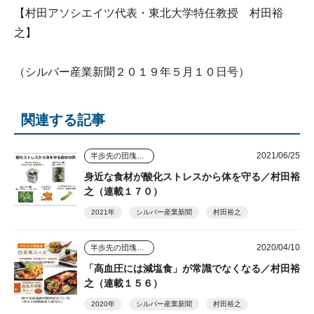
【村田アソシエイツ代表・東北大学特任教授 村田裕
之】
（シルバー産業新聞２０１９年５月１０日号）
関連する記事
2021/06/25
半歩先の団塊シニアビジネス
身近な食材が酸化ストレスから体を守る／村田裕
之（連載１７０）
2021年
シルバー産業新聞
村田裕之
2020/04/10
半歩先の団塊シニアビジネス
「高血圧には減塩食」が常識でなくなる／村田裕
之（連載１５６）
2020年
シルバー産業新聞
村田裕之