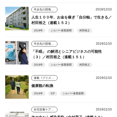
2019/12/10
半歩先の団塊シニアビジネス
人生１００年、お金を稼ぎ「自分軸」で生きる／
村田裕之（連載１５２）
2019年
シルバー産業新聞
村田裕之
2019/11/10
半歩先の団塊シニアビジネス
「不眠」 の解消とシニアビジネスの可能性
（３）／村田裕之（連載１５１）
2019年
シルバー産業新聞
村田裕之
2019/11/10
連載《プリズム》
健康観の転換
2019年
ICF
シルバー産業新聞
2019/11/10
在宅栄養ケアのすすめ