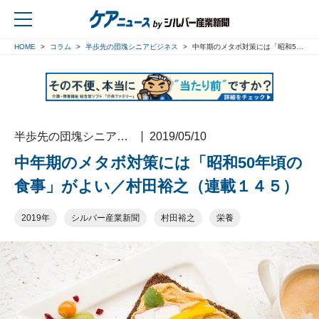
HOME
コラム
半歩先の団塊シニアビジネス
中年期のメタボ対策には「昭和50年頃の食事」がよい／村田裕之（連載１４５）
戻る
半歩先の団塊シニアビジネス
2019/05/10
中年期のメタボ対策には「昭和50年頃の
食事」がよい／村田裕之（連載１４５）
2019年
シルバー産業新聞
村田裕之
栄養