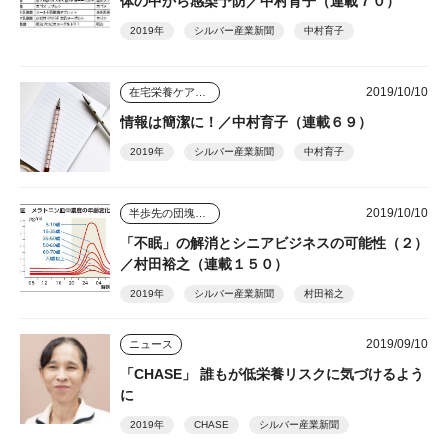
体の中から感染予防／中村育子（連載７０）
2019年
シルバー産業新聞
中村育子
2019/10/10
在宅栄養ケアのすすめ
情報は簡潔に！／中村育子（連載６９）
2019年
シルバー産業新聞
中村育子
2019/10/10
半歩先の団塊シニアビジネス
「不眠」の解消とシニアビジネスの可能性（２）
／村田裕之（連載１５０）
2019年
シルバー産業新聞
村田裕之
2019/09/10
ニュース
「CHASE」 誰もが低栄養リスクに気づけるよう
に
2019年
CHASE
シルバー産業新聞