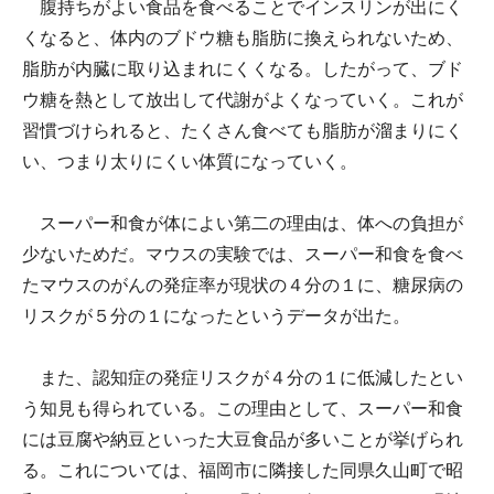
腹持ちがよい食品を食べることでインスリンが出にく
くなると、体内のブドウ糖も脂肪に換えられないため、
脂肪が内臓に取り込まれにくくなる。したがって、ブド
ウ糖を熱として放出して代謝がよくなっていく。これが
習慣づけられると、たくさん食べても脂肪が溜まりにく
い、つまり太りにくい体質になっていく。
スーパー和食が体によい第二の理由は、体への負担が
少ないためだ。マウスの実験では、スーパー和食を食べ
たマウスのがんの発症率が現状の４分の１に、糖尿病の
リスクが５分の１になったというデータが出た。
また、認知症の発症リスクが４分の１に低減したとい
う知見も得られている。この理由として、スーパー和食
には豆腐や納豆といった大豆食品が多いことが挙げられ
る。これについては、福岡市に隣接した同県久山町で昭