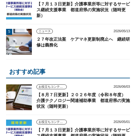
【７月１３日更新】介護事業所等に対するサービ
ス継続支援事業 都道府県の実施状況（随時更
新）
2026/05/13
ニュース
２７年改正法案 ケアマネ更新制廃止へ 継続研
修は義務化
おすすめ記事
2026/06/03
お役立ちコンテンツ
【８月７日更新】２０２６年度（令和８年度）
介護テクノロジー関連補助事業 都道府県の実施
状況（随時更新）
2026/05/01
お役立ちコンテンツ
【７月１３日更新】介護事業所等に対するサービ
ス継続支援事業 都道府県の実施状況（随時更