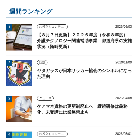
週間ランキング
2026/06/03
お役立ちコンテンツ
【８月７日更新】２０２６年度（令和８年度）
介護テクノロジー関連補助事業 都道府県の実施
状況（随時更新）
2019/11/09
話題
ヤタガラスが日本サッカー協会のシンボルになっ
た理由
2026/04/08
ニュース
ケアマネ資格の更新制廃止へ 継続研修は義務
化、未受講には業務禁止も
2026/05/01
お役立ちコンテンツ