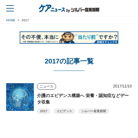
HOME
2017
戻る
2017の記事一覧
2017/11/10
ニュース
介護のエビデンス構築へ 栄養・認知症などデー
タ収集
2017
エビデンス
シルバー産業新聞