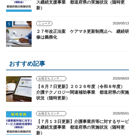
ス継続支援事業 都道府県の実施状況（随時更
新）
2026/05/13
ニュース
２７年改正法案 ケアマネ更新制廃止へ 継続研
修は義務化
おすすめ記事
2026/06/03
お役立ちコンテンツ
【８月７日更新】２０２６年度（令和８年度）
介護テクノロジー関連補助事業 都道府県の実施
状況（随時更新）
2026/05/01
お役立ちコンテンツ
【７月１３日更新】介護事業所等に対するサービ
ス継続支援事業 都道府県の実施状況（随時更
新）