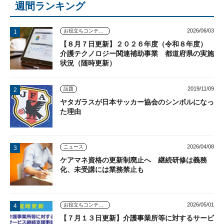
週間ランキング
2026/06/03
お役立ちコンテンツ
【８月７日更新】２０２６年度（令和８年度）
介護テクノロジー関連補助事業 都道府県の実施
状況（随時更新）
2019/11/09
話題
ヤタガラスが日本サッカー協会のシンボルになっ
た理由
2026/04/08
ニュース
ケアマネ資格の更新制廃止へ 継続研修は義務
化、未受講には業務禁止も
2026/05/01
お役立ちコンテンツ
【７月１３日更新】介護事業所等に対するサービ