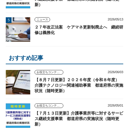
新）
2026/05/13
ニュース
２７年改正法案 ケアマネ更新制廃止へ 継続研
修は義務化
おすすめ記事
2026/06/03
お役立ちコンテンツ
【８月７日更新】２０２６年度（令和８年度）
介護テクノロジー関連補助事業 都道府県の実施
状況（随時更新）
2026/05/01
お役立ちコンテンツ
【７月１３日更新】介護事業所等に対するサービ
ス継続支援事業 都道府県の実施状況（随時更
新）