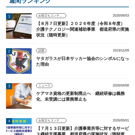
週間ランキング
2026/06/03
お役立ちコンテンツ
【８月７日更新】２０２６年度（令和８年度）
介護テクノロジー関連補助事業 都道府県の実施
状況（随時更新）
2019/11/09
話題
ヤタガラスが日本サッカー協会のシンボルになっ
た理由
2026/04/08
ニュース
ケアマネ資格の更新制廃止へ 継続研修は義務
化、未受講には業務禁止も
2026/05/01
お役立ちコンテンツ
【７月１３日更新】介護事業所等に対するサービ
ス継続支援事業 都道府県の実施状況（随時更