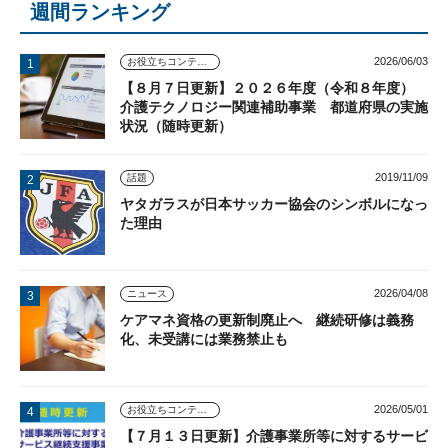
週間ランキング
2026/06/03
お役立ちコンテンツ
【８月７日更新】２０２６年度（令和８年度）
介護テクノロジー関連補助事業 都道府県の実施
状況（随時更新）
2019/11/09
話題
ヤタガラスが日本サッカー協会のシンボルになっ
た理由
2026/04/08
ニュース
ケアマネ資格の更新制廃止へ 継続研修は義務
化、未受講には業務禁止も
2026/05/01
お役立ちコンテンツ
【７月１３日更新】介護事業所等に対するサービ