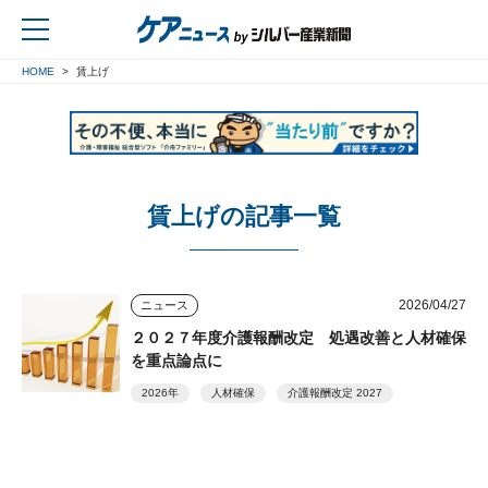
HOME
賃上げ
戻る
賃上げの記事一覧
2026/04/27
ニュース
２０２７年度介護報酬改定 処遇改善と人材確保
を重点論点に
2026年
人材確保
介護報酬改定 2027