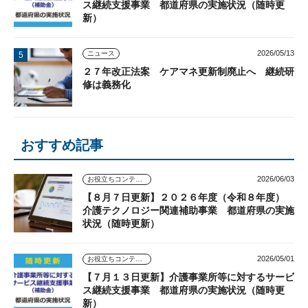
ス継続支援事業 都道府県の実施状況（随時更
新）
2026/05/13
ニュース
２７年改正法案 ケアマネ更新制廃止へ 継続研
修は義務化
おすすめ記事
2026/06/03
お役立ちコンテンツ
【８月７日更新】２０２６年度（令和８年度）
介護テクノロジー関連補助事業 都道府県の実施
状況（随時更新）
2026/05/01
お役立ちコンテンツ
【７月１３日更新】介護事業所等に対するサービ
ス継続支援事業 都道府県の実施状況（随時更
新）