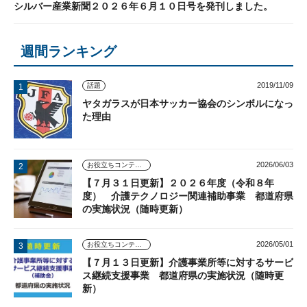
シルバー産業新聞２０２６年６月１０日号を発刊しました。
週間ランキング
2019/11/09
話題
ヤタガラスが日本サッカー協会のシンボルになっ
た理由
2026/06/03
お役立ちコンテンツ
【７月３１日更新】２０２６年度（令和８年
度） 介護テクノロジー関連補助事業 都道府県
の実施状況（随時更新）
2026/05/01
お役立ちコンテンツ
【７月１３日更新】介護事業所等に対するサービ
ス継続支援事業 都道府県の実施状況（随時更
新）