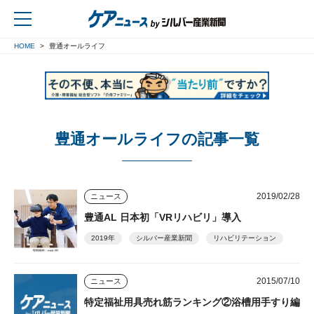
HOME
豊通オールライフ
戻る
豊通オールライフの記事一覧
2019/02/28
ニュース
豊通AL 日本初「VRリハビリ」導入
2019年
シルバー産業新聞
リハビリテーション
2015/07/10
ニュース
特定福祉用具売れ筋ランキング②浴槽用手すり編