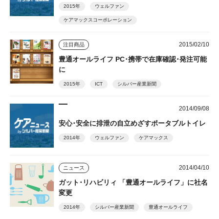
2015年
ウェルファン
ケアマックスコーポレーション
2015/02/10
注目商品
豊通オールライフ PC･携帯で在庫確認･発注可能
に
2015年
ICT
シルバー産業新聞
2014/09/08
安心･安全に排泄の自立めざすポータブルトイレ
2014年
ウェルファン
ケアマックス
2014/04/10
ニュース
ガット･リハビリィ 「豊通オールライフ」に社名
変更
2014年
シルバー産業新聞
豊通オールライフ