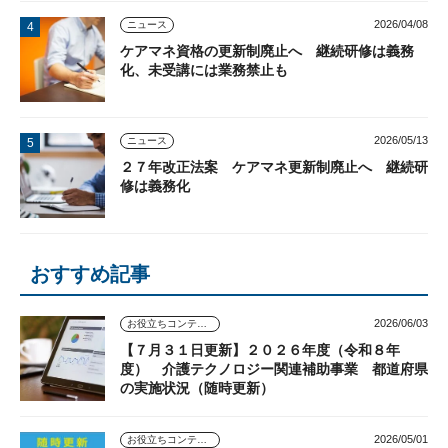
2026/04/08
ニュース
ケアマネ資格の更新制廃止へ 継続研修は義務
化、未受講には業務禁止も
2026/05/13
ニュース
２７年改正法案 ケアマネ更新制廃止へ 継続研
修は義務化
おすすめ記事
2026/06/03
お役立ちコンテンツ
【７月３１日更新】２０２６年度（令和８年
度） 介護テクノロジー関連補助事業 都道府県
の実施状況（随時更新）
2026/05/01
お役立ちコンテンツ