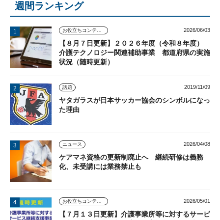
週間ランキング
2026/06/03
お役立ちコンテンツ
【８月７日更新】２０２６年度（令和８年度）
介護テクノロジー関連補助事業 都道府県の実施
状況（随時更新）
2019/11/09
話題
ヤタガラスが日本サッカー協会のシンボルになっ
た理由
2026/04/08
ニュース
ケアマネ資格の更新制廃止へ 継続研修は義務
化、未受講には業務禁止も
2026/05/01
お役立ちコンテンツ
【７月１３日更新】介護事業所等に対するサービ