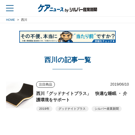
HOME
西川
戻る
西川の記事一覧
2019/06/10
注目商品
西川「グッドナイトプラス」 快適な睡眠 ・ 介
護環境をサポート
2019年
グッドナイトプラス
シルバー産業新聞