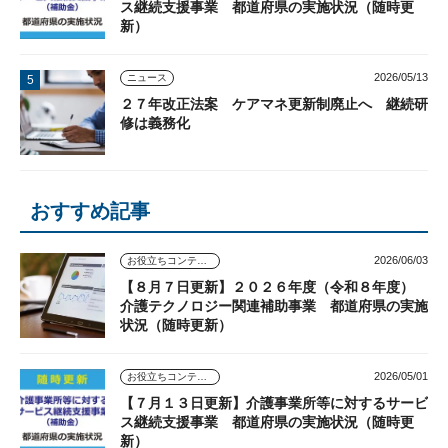
ス継続支援事業 都道府県の実施状況（随時更
新）
2026/05/13
ニュース
２７年改正法案 ケアマネ更新制廃止へ 継続研
修は義務化
おすすめ記事
2026/06/03
お役立ちコンテンツ
【８月７日更新】２０２６年度（令和８年度）
介護テクノロジー関連補助事業 都道府県の実施
状況（随時更新）
2026/05/01
お役立ちコンテンツ
【７月１３日更新】介護事業所等に対するサービ
ス継続支援事業 都道府県の実施状況（随時更
新）