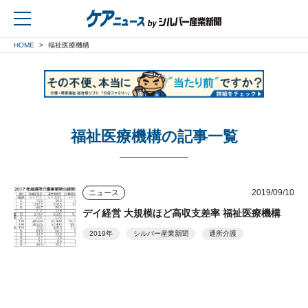
HOME
福祉医療機構
戻る
福祉医療機構の記事一覧
2019/09/10
ニュース
デイ経営 大規模ほど高収支差率 福祉医療機構
2019年
シルバー産業新聞
通所介護