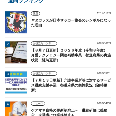
週間ランキング
2019/11/09
話題
ヤタガラスが日本サッカー協会のシンボルになっ
た理由
2026/06/03
お役立ちコンテンツ
【８月７日更新】２０２６年度（令和８年度）
介護テクノロジー関連補助事業 都道府県の実施
状況（随時更新）
2026/05/01
お役立ちコンテンツ
【７月１３日更新】介護事業所等に対するサービ
ス継続支援事業 都道府県の実施状況（随時更
新）
2026/04/08
ニュース
ケアマネ資格の更新制廃止へ 継続研修は義務
化、未受講には業務禁止も