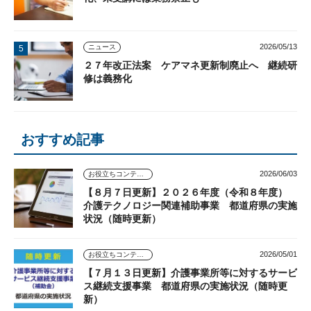
2026/05/13
ニュース
２７年改正法案 ケアマネ更新制廃止へ 継続研
修は義務化
おすすめ記事
2026/06/03
お役立ちコンテンツ
【８月７日更新】２０２６年度（令和８年度）
介護テクノロジー関連補助事業 都道府県の実施
状況（随時更新）
2026/05/01
お役立ちコンテンツ
【７月１３日更新】介護事業所等に対するサービ
ス継続支援事業 都道府県の実施状況（随時更
新）