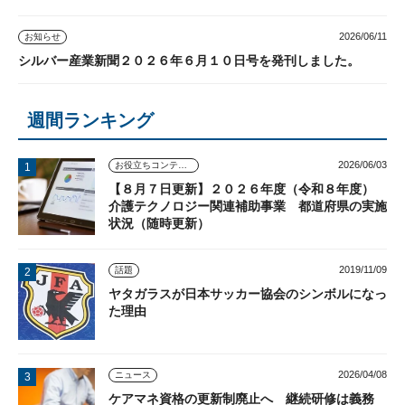
2026/06/11
お知らせ
シルバー産業新聞２０２６年６月１０日号を発刊しました。
週間ランキング
2026/06/03
お役立ちコンテンツ
【８月７日更新】２０２６年度（令和８年度）
介護テクノロジー関連補助事業 都道府県の実施
状況（随時更新）
2019/11/09
話題
ヤタガラスが日本サッカー協会のシンボルになっ
た理由
2026/04/08
ニュース
ケアマネ資格の更新制廃止へ 継続研修は義務