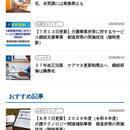
化、未受講には業務禁止も
2026/05/01
お役立ちコンテンツ
【７月１３日更新】介護事業所等に対するサービ
ス継続支援事業 都道府県の実施状況（随時更
新）
2026/05/13
ニュース
２７年改正法案 ケアマネ更新制廃止へ 継続研
修は義務化
おすすめ記事
2026/06/03
お役立ちコンテンツ
【８月７日更新】２０２６年度（令和８年度）
介護テクノロジー関連補助事業 都道府県の実施
状況（随時更新）