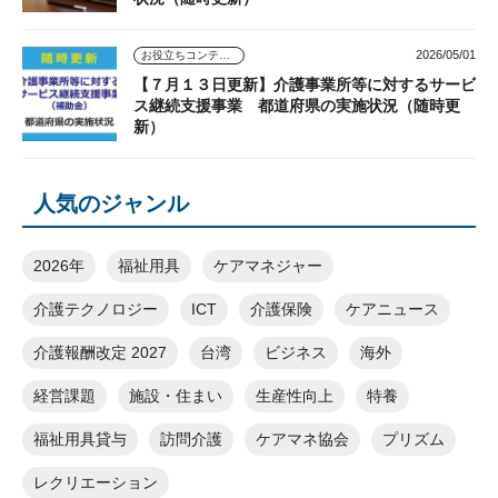
2026/05/01
お役立ちコンテンツ
【７月１３日更新】介護事業所等に対するサービ
ス継続支援事業 都道府県の実施状況（随時更
新）
人気のジャンル
2026年
福祉用具
ケアマネジャー
介護テクノロジー
ICT
介護保険
ケアニュース
介護報酬改定 2027
台湾
ビジネス
海外
経営課題
施設・住まい
生産性向上
特養
福祉用具貸与
訪問介護
ケアマネ協会
プリズム
レクリエーション