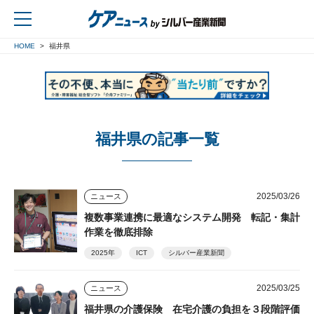
HOME
福井県
戻る
福井県の記事一覧
2025/03/26
ニュース
複数事業連携に最適なシステム開発 転記・集計
作業を徹底排除
2025年
ICT
シルバー産業新聞
2025/03/25
ニュース
福井県の介護保険 在宅介護の負担を３段階評価