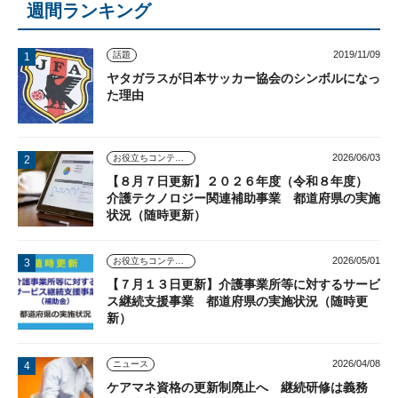
週間ランキング
2019/11/09
話題
ヤタガラスが日本サッカー協会のシンボルになっ
た理由
2026/06/03
お役立ちコンテンツ
【８月７日更新】２０２６年度（令和８年度）
介護テクノロジー関連補助事業 都道府県の実施
状況（随時更新）
2026/05/01
お役立ちコンテンツ
【７月１３日更新】介護事業所等に対するサービ
ス継続支援事業 都道府県の実施状況（随時更
新）
2026/04/08
ニュース
ケアマネ資格の更新制廃止へ 継続研修は義務