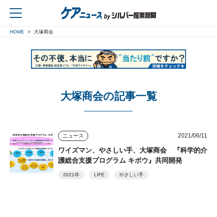
HOME
大塚商会
戻る
大塚商会の記事一覧
2021/06/11
ニュース
ワイズマン、やさしい手、大塚商会 『科学的介
護総合支援プログラム キボウ』共同開発
2021年
LIFE
やさしい手