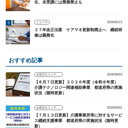
化、未受講には業務禁止も
2026/05/13
ニュース
２７年改正法案 ケアマネ更新制廃止へ 継続研
修は義務化
おすすめ記事
2026/06/03
お役立ちコンテンツ
【８月７日更新】２０２６年度（令和８年度）
介護テクノロジー関連補助事業 都道府県の実施
状況（随時更新）
2026/05/01
お役立ちコンテンツ
【７月１３日更新】介護事業所等に対するサービ
ス継続支援事業 都道府県の実施状況（随時更
新）