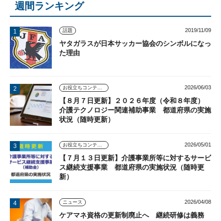
週間ランキング
2019/11/09
話題
ヤタガラスが日本サッカー協会のシンボルになっ
た理由
2026/06/03
お役立ちコンテンツ
【８月７日更新】２０２６年度（令和８年度）
介護テクノロジー関連補助事業 都道府県の実施
状況（随時更新）
2026/05/01
お役立ちコンテンツ
【７月１３日更新】介護事業所等に対するサービ
ス継続支援事業 都道府県の実施状況（随時更
新）
2026/04/08
ニュース
ケアマネ資格の更新制廃止へ 継続研修は義務