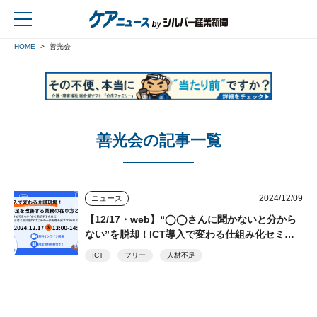
HOME
善光会
戻る
善光会の記事一覧
2024/12/09
ニュース
【12/17・web】“◯◯さんに聞かないと分から
ない”を脱却！ICT導入で変わる仕組み化セミナ
ー フリー、善光会
ICT
フリー
人材不足