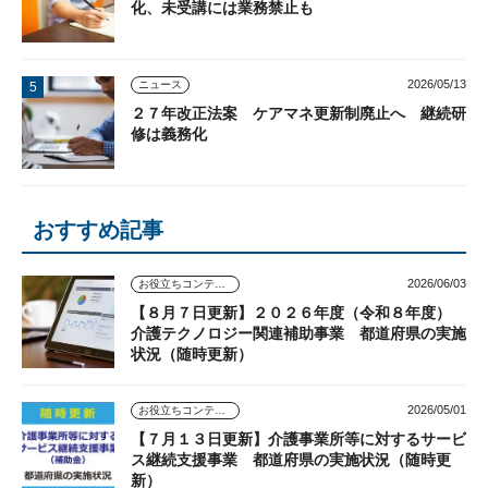
化、未受講には業務禁止も
2026/05/13
ニュース
２７年改正法案 ケアマネ更新制廃止へ 継続研
修は義務化
おすすめ記事
2026/06/03
お役立ちコンテンツ
【８月７日更新】２０２６年度（令和８年度）
介護テクノロジー関連補助事業 都道府県の実施
状況（随時更新）
2026/05/01
お役立ちコンテンツ
【７月１３日更新】介護事業所等に対するサービ
ス継続支援事業 都道府県の実施状況（随時更
新）