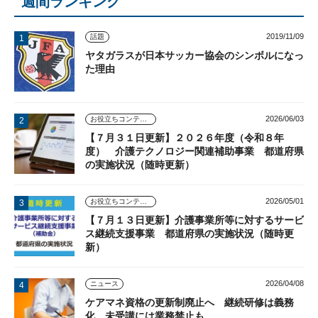
週間ランキング
2019/11/09
話題
ヤタガラスが日本サッカー協会のシンボルになっ
た理由
2026/06/03
お役立ちコンテンツ
【７月３１日更新】２０２６年度（令和８年
度） 介護テクノロジー関連補助事業 都道府県
の実施状況（随時更新）
2026/05/01
お役立ちコンテンツ
【７月１３日更新】介護事業所等に対するサービ
ス継続支援事業 都道府県の実施状況（随時更
新）
2026/04/08
ニュース
ケアマネ資格の更新制廃止へ 継続研修は義務
化、未受講には業務禁止も