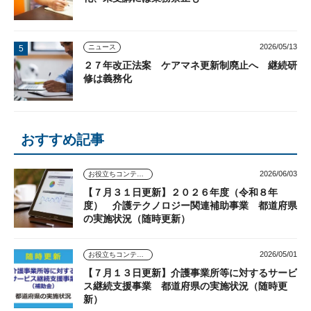
2026/05/13
ニュース
２７年改正法案 ケアマネ更新制廃止へ 継続研
修は義務化
おすすめ記事
2026/06/03
お役立ちコンテンツ
【７月３１日更新】２０２６年度（令和８年
度） 介護テクノロジー関連補助事業 都道府県
の実施状況（随時更新）
2026/05/01
お役立ちコンテンツ
【７月１３日更新】介護事業所等に対するサービ
ス継続支援事業 都道府県の実施状況（随時更
新）