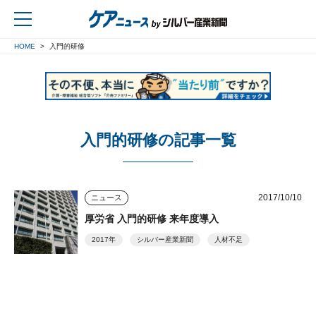
HOME
入門的研修
戻る
入門的研修の記事一覧
2017/10/10
ニュース
厚労省 入門的研修 来年度導入
2017年
シルバー産業新聞
人材不足