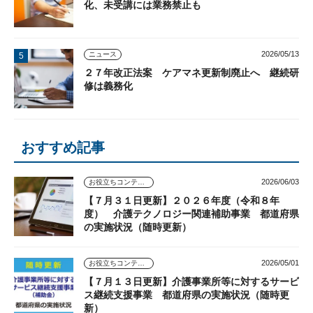
化、未受講には業務禁止も
2026/05/13
ニュース
２７年改正法案 ケアマネ更新制廃止へ 継続研
修は義務化
おすすめ記事
2026/06/03
お役立ちコンテンツ
【７月３１日更新】２０２６年度（令和８年
度） 介護テクノロジー関連補助事業 都道府県
の実施状況（随時更新）
2026/05/01
お役立ちコンテンツ
【７月１３日更新】介護事業所等に対するサービ
ス継続支援事業 都道府県の実施状況（随時更
新）