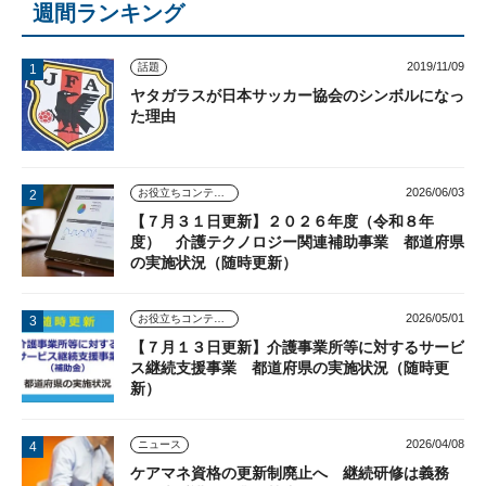
週間ランキング
2019/11/09
話題
ヤタガラスが日本サッカー協会のシンボルになっ
た理由
2026/06/03
お役立ちコンテンツ
【７月３１日更新】２０２６年度（令和８年
度） 介護テクノロジー関連補助事業 都道府県
の実施状況（随時更新）
2026/05/01
お役立ちコンテンツ
【７月１３日更新】介護事業所等に対するサービ
ス継続支援事業 都道府県の実施状況（随時更
新）
2026/04/08
ニュース
ケアマネ資格の更新制廃止へ 継続研修は義務