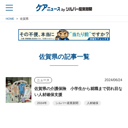
HOME
佐賀県
戻る
佐賀県の記事一覧
2024/06/24
ニュース
佐賀県の介護保険 小学生から就職まで切れ目な
い人材確保支援
2024年
シルバー産業新聞
人材確保