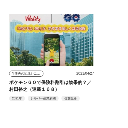
2021/04/27
半歩先の団塊シニアビジネス
ポケモンＧＯで保険料割引は効果的？／
村田裕之（連載１６８）
2021年
シルバー産業新聞
住友生命