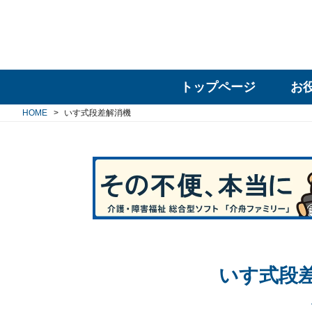
トップページ
お
HOME
いす式段差解消機
いす式段