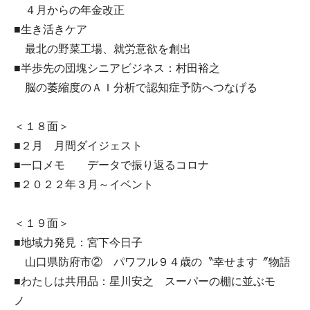
４月からの年金改正
■生き活きケア
最北の野菜工場、就労意欲を創出
■半歩先の団塊シニアビジネス：村田裕之
脳の萎縮度のＡＩ分析で認知症予防へつなげる
＜１８面＞
■２月 月間ダイジェスト
■一口メモ データで振り返るコロナ
■２０２２年３月～イベント
＜１９面＞
■地域力発見：宮下今日子
山口県防府市② パワフル９４歳の〝幸せます〞物語
■わたしは共用品：星川安之 スーパーの棚に並ぶモ
ノ