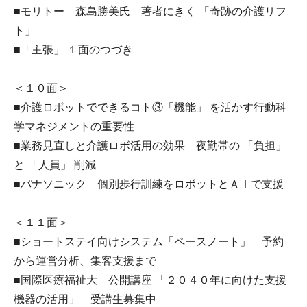
■モリトー 森島勝美氏 著者にきく 「奇跡の介護リフ
ト」
■「主張」 １面のつづき
＜１０面＞
■介護ロボットでできるコト③「機能」 を活かす行動科
学マネジメントの重要性
■業務見直しと介護ロボ活用の効果 夜勤帯の 「負担」
と 「人員」 削減
■パナソニック 個別歩行訓練をロボットとＡＩで支援
＜１１面＞
■ショートステイ向けシステム「ペースノート」 予約
から運営分析、集客支援まで
■国際医療福祉大 公開講座 「２０４０年に向けた支援
機器の活用」 受講生募集中