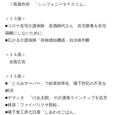
▽島製作所 「シンフォニーＳＰスリム」
＜１３面＞
■コロナ在宅介護体験 造酒錦代さん 在宅療養を在宅
隔離にしないために
■広がる介護保険「徘徊感知機器」自治体判断
＜１４面＞
全面広告
＜１５面＞
■「とろみサーバー」で給茶効率化 嚥下対応の不安を
解消
■ヤマシタ 「けあ太朗」 の介護食ラインナップを拡充
■林原「ファイバリクサ顆粒」
■嚥下食工房七日屋「しあわせごはん」