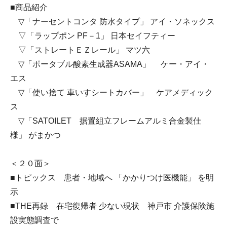
■商品紹介
▽「ナーセントコンタ 防水タイプ」 アイ・ソネックス
▽「ラップポン PF－1」 日本セイフティー
▽「ストレートＥＺレール」 マツ六
▽「ポータブル酸素生成器ASAMA」 ケー・アイ・
エス
▽「使い捨て 車いすシートカバー」 ケアメディック
ス
▽「SATOILET 据置組立フレームアルミ合金製仕
様」 がまかつ
＜２０面＞
■トピックス 患者・地域へ 「かかりつけ医機能」 を明
示
■THE再録 在宅復帰者 少ない現状 神戸市 介護保険施
設実態調査で