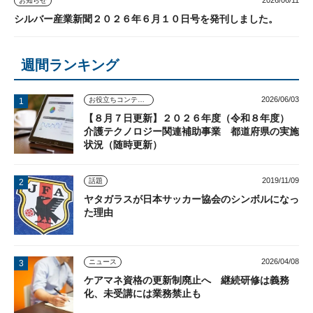
2026/06/11
お知らせ
シルバー産業新聞２０２６年６月１０日号を発刊しました。
週間ランキング
2026/06/03
お役立ちコンテンツ
【８月７日更新】２０２６年度（令和８年度）
介護テクノロジー関連補助事業 都道府県の実施
状況（随時更新）
2019/11/09
話題
ヤタガラスが日本サッカー協会のシンボルになっ
た理由
2026/04/08
ニュース
ケアマネ資格の更新制廃止へ 継続研修は義務
化、未受講には業務禁止も