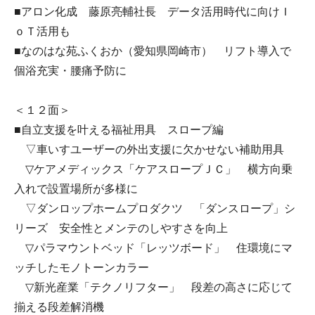
■アロン化成 藤原亮輔社長 データ活用時代に向けＩ
ｏＴ活用も
■なのはな苑ふくおか（愛知県岡崎市） リフト導入で
個浴充実・腰痛予防に
＜１２面＞
■自立支援を叶える福祉用具 スロープ編
▽車いすユーザーの外出支援に欠かせない補助用具
▽ケアメディックス「ケアスロープＪＣ」 横方向乗
入れで設置場所が多様に
▽ダンロップホームプロダクツ 「ダンスロープ」シ
リーズ 安全性とメンテのしやすさを向上
▽パラマウントベッド「レッツボード」 住環境にマ
ッチしたモノトーンカラー
▽新光産業「テクノリフター」 段差の高さに応じて
揃える段差解消機