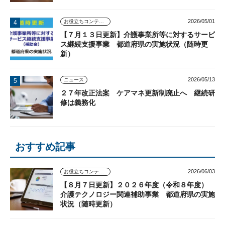
2026/05/01
お役立ちコンテンツ
【７月１３日更新】介護事業所等に対するサービ
ス継続支援事業 都道府県の実施状況（随時更
新）
2026/05/13
ニュース
２７年改正法案 ケアマネ更新制廃止へ 継続研
修は義務化
おすすめ記事
2026/06/03
お役立ちコンテンツ
【８月７日更新】２０２６年度（令和８年度）
介護テクノロジー関連補助事業 都道府県の実施
状況（随時更新）