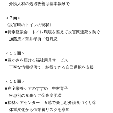
介護人材の処遇改善は基本報酬で
＜７面＞
《災害時のトイレの現状》
■特別座談会 トイレ環境を整えて災害関連死を防ぐ
加藤篤／芳井孝典／餅月忍
＜１３面＞
■豊かさを届ける福祉用具サービス
丁寧な情報提供で、納得できる自己選択を支援
＜１５面＞
■在宅栄養ケアのすすめ：中村育子
疾患別の食事ケア③高度肥満
■松林ケアセンター 五感で楽しむ介護食づくり③
体重変化から低栄養リスクを察知