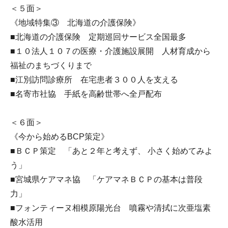
＜５面＞
《地域特集③ 北海道の介護保険》
■北海道の介護保険 定期巡回サービス全国最多
■１０法人１０７の医療・介護施設展開 人材育成から
福祉のまちづくりまで
■江別訪問診療所 在宅患者３００人を支える
■名寄市社協 手紙を高齢世帯へ全戸配布
＜６面＞
《今から始めるBCP策定》
■ＢＣＰ策定 「あと２年と考えず、 小さく始めてみよ
う」
■宮城県ケアマネ協 「ケアマネＢＣＰの基本は普段
力」
■フォンティーヌ相模原陽光台 噴霧や清拭に次亜塩素
酸水活用