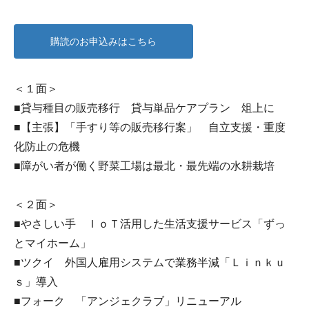
購読のお申込みはこちら
＜１面＞
■貸与種目の販売移行 貸与単品ケアプラン 俎上に
■【主張】「手すり等の販売移行案」 自立支援・重度
化防止の危機
■障がい者が働く野菜工場は最北・最先端の水耕栽培
＜２面＞
■やさしい手 ＩｏＴ活用した生活支援サービス「ずっ
とマイホーム」
■ツクイ 外国人雇用システムで業務半減「Ｌｉｎｋｕ
ｓ」導入
■フォーク 「アンジェクラブ」リニューアル