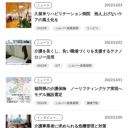
2022/12/23
ニュース
久留米リハビリテーション病院 抱え上げないケ
アの風土化を
2022年
シルバー産業新聞
リハビリ
2022/12/22
ニュース
介護を良くし、良い職場づくりを支援するテクノ
ロジー活用
2022年
ICT
シルバー産業新聞
2022/12/21
ニュース
福岡県の介護保険 ノーリフティングケア実現へ
モデル施設選定
2022年
シルバー産業新聞
腰痛予防
2022/12/20
インタビュー・座談会
介護事業者に求められる危機管理と対策