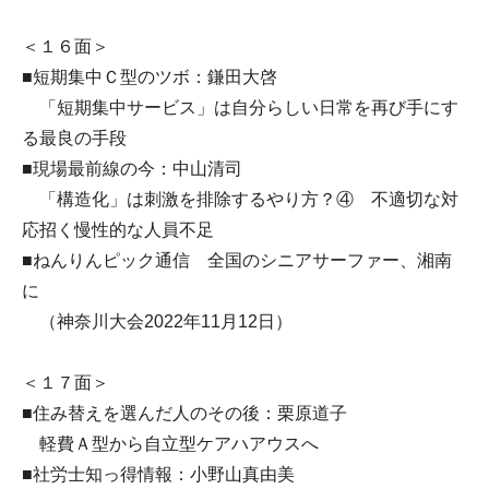
＜１６面＞
■短期集中Ｃ型のツボ：鎌田大啓
「短期集中サービス」は自分らしい日常を再び手にす
る最良の手段
■現場最前線の今：中山清司
「構造化」は刺激を排除するやり方？④ 不適切な対
応招く慢性的な人員不足
■ねんりんピック通信 全国のシニアサーファー、湘南
に
（神奈川大会2022年11月12日）
＜１７面＞
■住み替えを選んだ人のその後：栗原道子
軽費Ａ型から自立型ケアハアウスへ
■社労士知っ得情報：小野山真由美