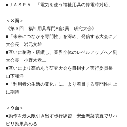
■ＪＡＳＰＡ 「電気を使う福祉用具の停電時対応」
＜８面＞
《第３回 福祉用具専門相談員 研究大会》
■「未来につながる専門性」を深め、発信する大会に／
大会長 岩元文雄
■互いに刺激・研鑽し、業界全体のレベルアップへ／副
大会長 小野木孝二
■互いにより高めあう研究大会を目指す／実行委員長
山下和洋
■「利用者の生活の変化」に、より着目する専門性向上
に期待
＜９面＞
■動作を最大限引き出す歩行練習 安全懸架装置でリハ
ビリ効果高める