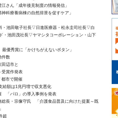
澄江さん「成年後見制度の情報発信」
精神科療養病棟の自然排泄を促すケア」
料・池田敬子社長▽日進医療器・松永圭司社長▽白
ド・池田茂社長▽ヤマシタコーポレーション・山下
ト 最優秀賞に「かけちがえないボタン」
動件数
京田辺市と
ト受賞作発表
７都市で開催
 支給額は1兆円増で収支悪化
催 「パロ」の導入事例を発表
務総長・宗像守氏 「介護食品普及に向けた提案～既
」
件超