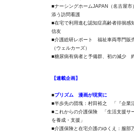
■ナーシングホームJAPAN（名古屋
添う訪問看護
■在宅で利用進む認知症高齢者徘徊感
信友
■介護総研レポート 福祉車両専門販
（ウェルカーズ）
■糖尿病有病者と予備群、初の減少 約
【連載企画】
■
プリズム 漫画が現実に
■半歩先の団塊：村田裕之 「『企業
■これからの介護保険 「生活支援サ
を養成・支援」
■介護保険と在宅介護のゆくえ：服部