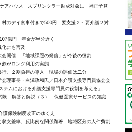
、ケアハウス スプリンクラー助成対象に 補正予算
 村のデイ食事付きで500円 要支援２～要介護２対
高107億円 年金が半分近く
域化にも言及
大会開催 「地域課題の発信」が今後の役割
９割がロング利用の実態
移行、２割負担の導入 現場の評価は二分
学会理事長・白澤政和氏／日本介護支援専門員協会会
ステムにおける介護支援専門員の役割を考える」
講試験 解答と解説（３） 保健医療サービスの知識
年介護保険制度改正のゆくえ
と収支差率、反比例な関係顕著 地域区分の人件費割