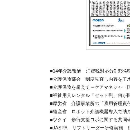
■14年介護報酬 消費税対応分0.63
■介護保険部会 制度見直し内容を了
■介護保険を超えて～ケアマネジャー
■福祉用具レンタル「セット割」何が
■厚労省 介護事業所の「雇用管理責
■経産省 ロボット介護機器導入で助
■ツクイ 歩行支援ロボに関する共同
■JASPA リフトリーダー研修実施