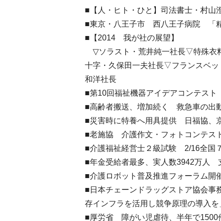
■【人・ヒト・ひと】司法書士・村山
■東京・八王子市 西八王子病院 「
■【2014 我が社の展望】
▽ソラスト・荒井純一社長▽特殊衣
十字・久保田一夫社長▽フランスベッ
和洋社長
■第10回福祉機器アイデアコンテス
■高齢者搬送、増加続く 救急車の出
■災害時に特養へ用具提供 日福協、
■老施協 介護作文・フォトコンテス
■介護福祉経営士２級試験 2/16全国
■年金受給者最多、実人数3942万人
■介護ロボット普及推進フォーラム開
■日本チェーンドラッグストア協会事
存インフラを活用し競争原理の導入を
■厚労省 障がい児虐待、半年で1500