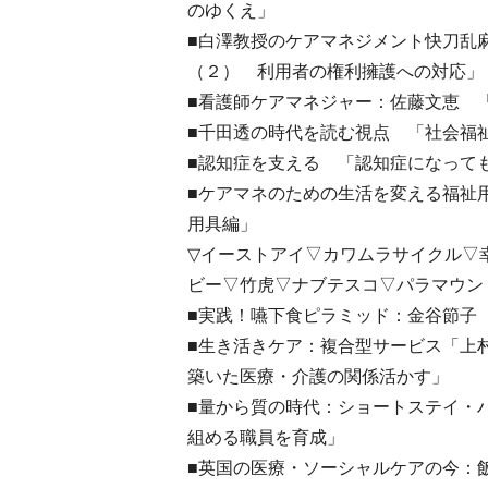
のゆくえ」
■白澤教授のケアマネジメント快刀乱
（２） 利用者の権利擁護への対応」
■看護師ケアマネジャー：佐藤文恵 
■千田透の時代を読む視点 「社会福
■認知症を支える 「認知症になって
■ケアマネのための生活を変える福祉
用具編」
▽イーストアイ▽カワムラサイクル▽
ビー▽竹虎▽ナブテスコ▽パラマウン
■実践！嚥下食ピラミッド：金谷節子
■生き活きケア：複合型サービス「上
築いた医療・介護の関係活かす」
■量から質の時代：ショートステイ・
組める職員を育成」
■英国の医療・ソーシャルケアの今：