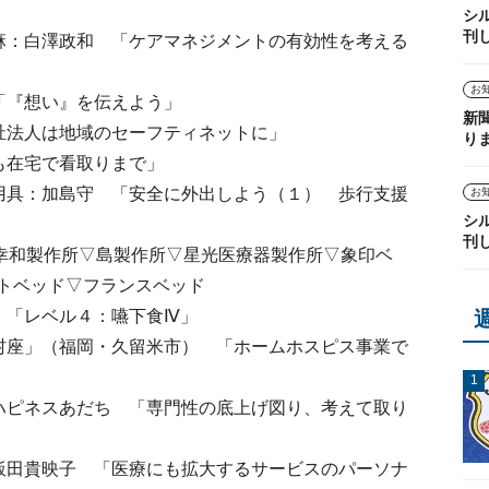
シ
刊
麻：白澤政和 「ケアマネジメントの有効性を考える
お
「『想い』を伝えよう」
新
祉法人は地域のセーフティネットに」
り
も在宅で看取りまで」
用具：加島守 「安全に外出しよう（１） 歩行支援
お
シ
刊
幸和製作所▽島製作所▽星光医療器製作所▽象印ベ
トベッド▽フランスベッド
 「レベル４：嚥下食Ⅳ」
村座」（福岡・久留米市） 「ホームホスピス事業で
ハピネスあだち 「専門性の底上げ図り、考えて取り
飯田貴映子 「医療にも拡大するサービスのパーソナ