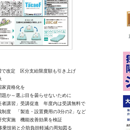
%増で改定 区分支給限度額も引き上げ
承
国家資格化を
問題か～選ぶ目を曇らせないために
任者講習」受講促進 年度内は受講無料で
成制度 「製造・設置費用の3分の2」など
研究実施 機能改善効果を検証
 移乗技術と介助負担軽減の周知図る