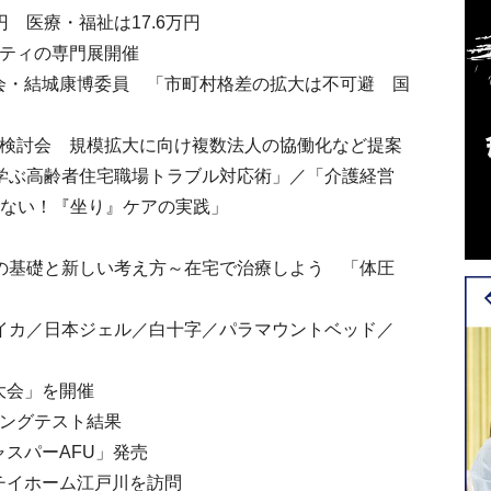
 医療・福祉は17.6万円
リティの専門展開催
会・結城康博委員 「市町村格差の拡大は不可避 国
方検討会 規模拡大に向け複数法人の協働化など提案
に学ぶ高齢者住宅職場トラブル対応術」／「介護経営
しない！『坐り』ケアの実践」
の基礎と新しい考え方～在宅で治療しよう 「体圧
イカ／日本ジェル／白十字／パラマウントベッド／
大会」を開催
キングテスト結果
スパーAFU」発売
チイホーム江戸川を訪問