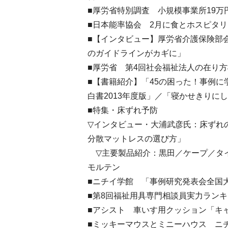
■厚労省特別調査 小規模事業所19万円
■日本能率協会 2月に食とホスピタ
■【インタビュー】厚労省介護保険部
のガイドラインがカギに」
■厚労省 第4回社会福祉法人の在り
■【書籍紹介】「45の困った！事例
白書2013年度版」／「寝かせきりに
■特集・床ずれ予防
▽インタビュー・大浦武彦氏：床ずれ
分散マットレスの選び方」
▽主要製品紹介：黒田／ケープ／タ
モルテン
■ニチイ学館 「事例研究発表会全国
■第8回福祉用具専門相談員実力ラン
■アシスト 車いす用クッション「キャ
■ミッキーマウスとミニーハウス ニ