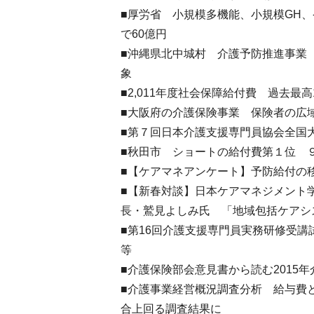
■厚労省 小規模多機能、小規模GH
で60億円
■沖縄県北中城村 介護予防推進事業
象
■2,011年度社会保障給付費 過去最
■大阪府の介護保険事業 保険者の広
■第７回日本介護支援専門員協会全国
■秋田市 ショートの給付費第１位 
■【ケアマネアンケート】予防給付の
■【新春対談】日本ケアマネジメント
長・鷲見よしみ氏 「地域包括ケアシ
■第16回介護支援専門員実務研修受
等
■介護保険部会意見書から読む2015
■介護事業経営概況調査分析 給与費
合上回る調査結果に