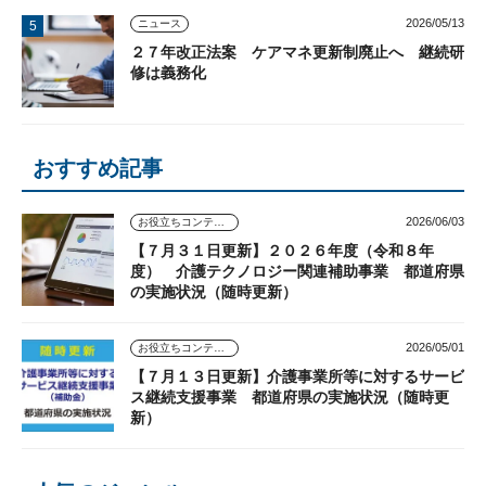
2026/05/13
ニュース
２７年改正法案 ケアマネ更新制廃止へ 継続研
修は義務化
おすすめ記事
2026/06/03
お役立ちコンテンツ
【７月３１日更新】２０２６年度（令和８年
度） 介護テクノロジー関連補助事業 都道府県
の実施状況（随時更新）
2026/05/01
お役立ちコンテンツ
【７月１３日更新】介護事業所等に対するサービ
ス継続支援事業 都道府県の実施状況（随時更
新）