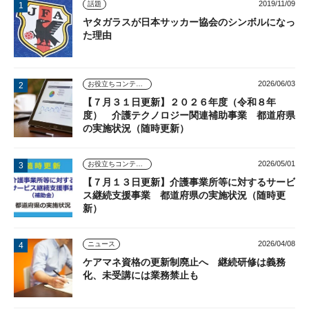
2019/11/09
話題
ヤタガラスが日本サッカー協会のシンボルになっ
た理由
2026/06/03
お役立ちコンテンツ
【７月３１日更新】２０２６年度（令和８年
度） 介護テクノロジー関連補助事業 都道府県
の実施状況（随時更新）
2026/05/01
お役立ちコンテンツ
【７月１３日更新】介護事業所等に対するサービ
ス継続支援事業 都道府県の実施状況（随時更
新）
2026/04/08
ニュース
ケアマネ資格の更新制廃止へ 継続研修は義務
化、未受講には業務禁止も