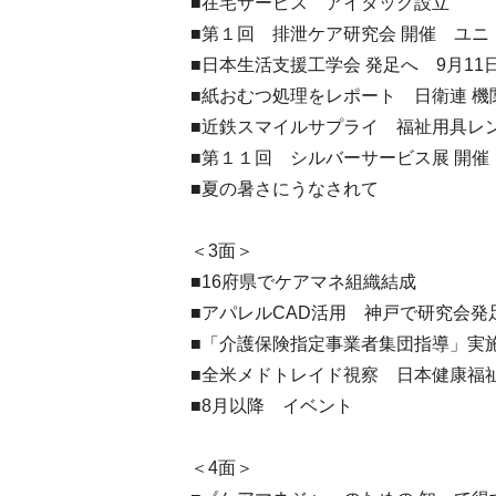
■在宅サービス アイタック設立
■第１回 排泄ケア研究会 開催 ユニ
■日本生活支援工学会 発足へ 9月11
■紙おむつ処理をレポート 日衛連 機
■近鉄スマイルサプライ 福祉用具レン
■第１１回 シルバーサービス展 開催
■夏の暑さにうなされて
＜3面＞
■16府県でケアマネ組織結成
■アパレルCAD活用 神戸で研究会発
■「介護保険指定事業者集団指導」実
■全米メドトレイド視察 日本健康福
■8月以降 イベント
＜4面＞