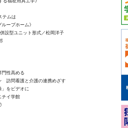
する福祉用具工学》
ステムは
グループホーム》
併設型ユニット形式／松岡洋子
一郎
専門性高める
ン 訪問看護と介護の連携めざす
操」をビデオに
ニチイ学館
②