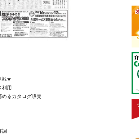
奪戦★
ス利用
高めるカタログ販売
好調