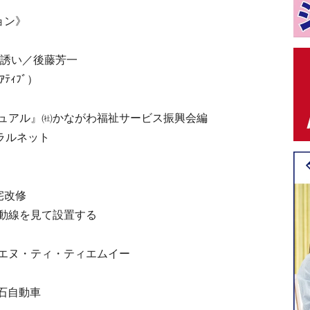
ョン》
お誘い／後藤芳一
ｱﾃｨﾌﾞ）
ュアル』㈳かながわ福祉サービス振興会編
ラルネット
宅改修
動線を見て設置する
エヌ・ティ・ティエムイー
」丸石自動車