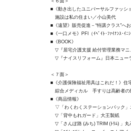
＜６面＞
■《動き出したユニバーサルファッシ
施設は私の住まい／小山美代
■《遠望》販売促進－“特講クラス”へ
■《一口メモ》PFI（ｲﾍﾞｲﾄ･ﾌｧｲﾅﾝｽ･ｲﾆｼ
■《BOOK》
▽『居宅介護支援 給付管理業務マニ
▽『ナイスリフォーム』日本ニュー
＜７面＞
■《介護保険福祉用具はこれだ！》住
綜合メディカル 手すりは高齢者の
■《商品情報》
▽「わくわくステーションパック」
▽「背中もれガード」大王製紙
▽「さんぽ路 (みち) TRIM (ﾄﾘﾑ) 