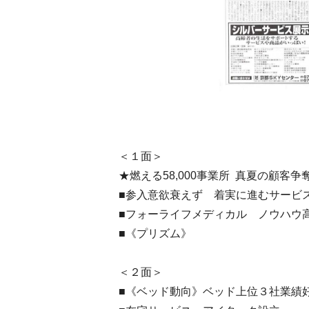
＜１面＞
★燃える58,000事業所 真夏の顧客争
■参入意欲衰えず 着実に進むサービ
■フォーライフメディカル ノウハウ
■《プリズム》
＜２面＞
■《ベッド動向》ベッド上位３社業績