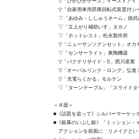
▽「ぴかぴかケース」イーストアイ
▽「自家用車用昇降回転式装置付シ
▽「あゆみ・ししゅうネーム」徳武
▽「立上がり補助いす」タカノ
▽「ホットレスト」松永製作所
▽「ニューサンソクンセット」オカ
▽「センサーライト」東陶機器
▽「バクテリサイド－S」西川産業
▽「オーバルリンク・ロング」弘進
▽「充電らくかる」モルテン
▽「ターンテーブル」「スライドタ
＜８面＞
■《話題を追って》シルバーマーケッ
■《銀幕のいぶし銀》「ミッション・
アクションを前面に リメイクとい