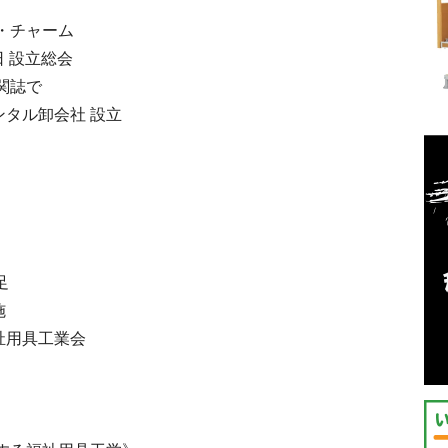
・チャーム
日 設立総会
関誌で
タル卸会社 設立
足
施
祉用具工業会