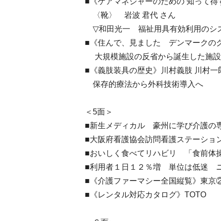
■《ケアマネジャーのための 知って得
〈靴〉 岩波 君代 さん
▽和田光一 福祉用具有効利用のシ
■《住んで、見ました デンマークの
大規模施設の反省から誕生した施設
■《義肢装具の歴史》川村義肢 川村
保存的療法から外科技術導入へ
＜5面＞
■新生メディカル 豪州に学び介護の
■大阪府看護協会訪問看護ステーショ
■おいしく食べてリハビリ 「食前体
■利用者１日１２％増 単位は低迷 
■《介護ファーマシー全国縦覧》東京
■《レンタル対応カタログ》TOTO