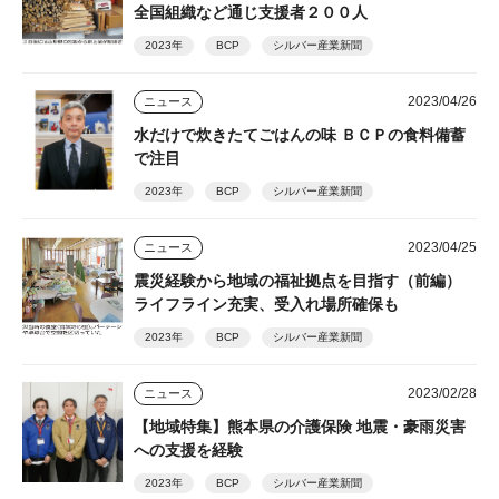
全国組織など通じ支援者２００人
2023年
BCP
シルバー産業新聞
2023/04/26
ニュース
水だけで炊きたてごはんの味 ＢＣＰの食料備蓄
で注目
2023年
BCP
シルバー産業新聞
2023/04/25
ニュース
震災経験から地域の福祉拠点を目指す（前編）
ライフライン充実、受入れ場所確保も
2023年
BCP
シルバー産業新聞
2023/02/28
ニュース
【地域特集】熊本県の介護保険 地震・豪雨災害
への支援を経験
2023年
BCP
シルバー産業新聞