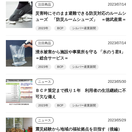
2023/07/14
注目商品
災害時にそのまま避難できる防災対応のルームシ
ューズ 「防災ルームシューズ」 ＝徳武産業＝
2023年
BCP
シルバー産業新聞
2023/07/14
注目商品
浸水被害から施設や事業所を守る 「水のう君Ⅱ」
＝総合サービス＝
2023年
BCP
シルバー産業新聞
2023/05/30
ニュース
ＢＣＰ策定まで残り１年 利用者の生活継続に不
可欠な備え
2023年
BCP
シルバー産業新聞
2023/05/29
ニュース
震災経験から地域の福祉拠点を目指す（後編）