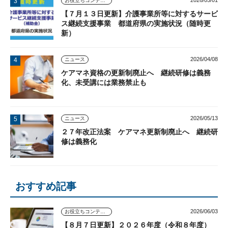
お役立ちコンテンツ
【７月１３日更新】介護事業所等に対するサービ
ス継続支援事業 都道府県の実施状況（随時更
新）
2026/04/08
ニュース
ケアマネ資格の更新制廃止へ 継続研修は義務
化、未受講には業務禁止も
2026/05/13
ニュース
２７年改正法案 ケアマネ更新制廃止へ 継続研
修は義務化
おすすめ記事
2026/06/03
お役立ちコンテンツ
【８月７日更新】２０２６年度（令和８年度）