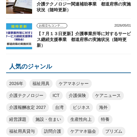
介護テクノロジー関連補助事業 都道府県の実施
状況（随時更新）
2026/05/01
お役立ちコンテンツ
【７月１３日更新】介護事業所等に対するサービ
ス継続支援事業 都道府県の実施状況（随時更
新）
人気のジャンル
2026年
福祉用具
ケアマネジャー
介護テクノロジー
ICT
介護保険
ケアニュース
介護報酬改定 2027
台湾
ビジネス
海外
経営課題
施設・住まい
生産性向上
特養
福祉用具貸与
訪問介護
ケアマネ協会
プリズム