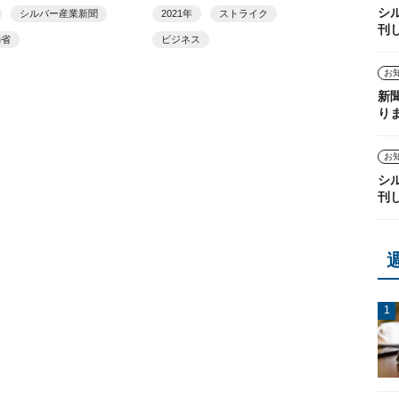
ー開催
シ
シルバー産業新聞
2021年
ストライク
刊
働省
ビジネス
お
新
り
お
シ
刊