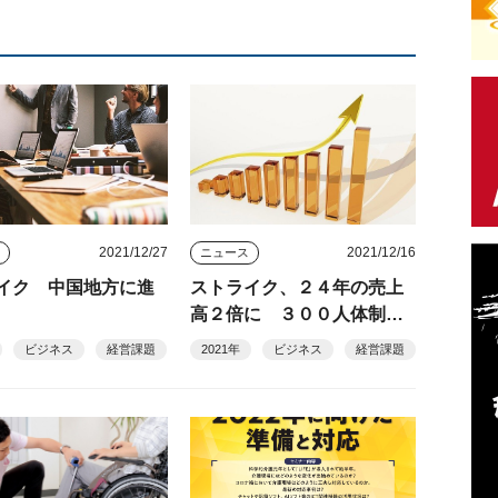
2021/12/27
2021/12/16
ス
ニュース
イク 中国地方に進
ストライク、２４年の売上
高２倍に ３００人体制で
シルバー産業の事業承継な
ビジネス
経営課題
2021年
ビジネス
経営課題
ど支援