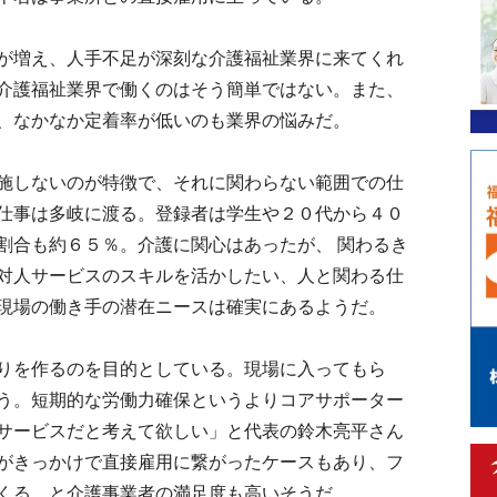
が増え、人手不足が深刻な介護福祉業界に来てくれ
介護福祉業界で働くのはそう簡単ではない。また、
、なかなか定着率が低いのも業界の悩みだ。
施しないのが特徴で、それに関わらない範囲での仕
仕事は多岐に渡る。登録者は学生や２０代から４０
割合も約６５％。介護に関心はあったが、 関わるき
対人サービスのスキルを活かしたい、人と関わる仕
現場の働き手の潜在ニースは確実にあるようだ。
りを作るのを目的としている。現場に入ってもら
う。短期的な労働力確保というよりコアサポーター
サービスだと考えて欲しい」と代表の鈴木亮平さん
がきっかけで直接雇用に繋がったケースもあり、フ
くる、と介護事業者の満足度も高いそうだ。