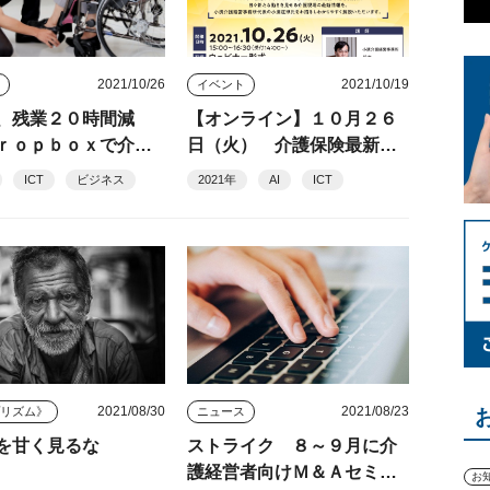
2021/10/26
2021/10/19
ス
イベント
、残業２０時間減
【オンライン】１０月２６
ｒｏｐｂｏｘで介護
日（火） 介護保険最新情
ペーパーレス、業務
報 ２０２２年に向けた準
ICT
ビジネス
2021年
AI
ICT
備と対応
2021/08/30
2021/08/23
プリズム》
ニュース
を甘く見るな
ストライク ８～９月に介
護経営者向けＭ＆Ａセミナ
お