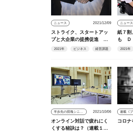
2021/12/09
ニュース
ニュー
ストライク、スタートアッ
紙７割
プと大企業の提携促進 会
も Ｄ
員制の新サービス
事業の
2021年
ビジネス
経営課題
2021年
効率化
2021/10/06
半歩先の団塊シニアビジネス
連載《
オンライン対話で疲れにく
コロナ
くする秘訣は？（連載１７