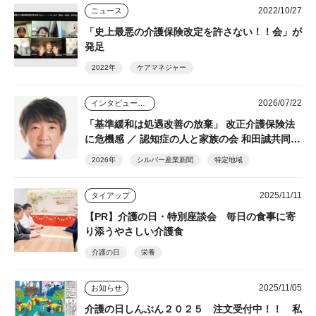
2022/10/27
ニュース
「史上最悪の介護保険改定を許さない！！会」が
発足
2022年
ケアマネジャー
2026/07/22
インタビュー・座談会
「基準緩和は処遇改善の放棄」 改正介護保険法
に危機感 ／ 認知症の人と家族の会 和田誠共同代
表 志田信也副代表
2026年
シルバー産業新聞
特定地域
2025/11/11
タイアップ
【PR】介護の日・特別座談会 毎日の食事に寄
り添うやさしい介護食
介護の日
栄養
2025/11/05
お知らせ
介護の日しんぶん２０２５ 注文受付中！！ 私