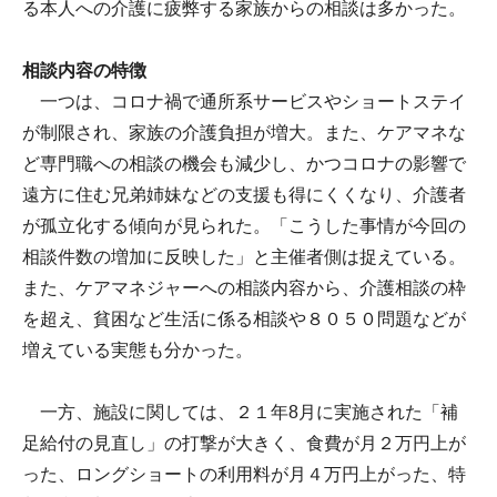
る本人への介護に疲弊する家族からの相談は多かった。
相談内容の特徴
一つは、コロナ禍で通所系サービスやショートステイ
が制限され、家族の介護負担が増大。また、ケアマネな
ど専門職への相談の機会も減少し、かつコロナの影響で
遠方に住む兄弟姉妹などの支援も得にくくなり、介護者
が孤立化する傾向が見られた。「こうした事情が今回の
相談件数の増加に反映した」と主催者側は捉えている。
また、ケアマネジャーへの相談内容から、介護相談の枠
を超え、貧困など生活に係る相談や８０５０問題などが
増えている実態も分かった。
一方、施設に関しては、２１年8月に実施された「補
足給付の見直し」の打撃が大きく、食費が月２万円上が
った、ロングショートの利用料が月４万円上がった、特