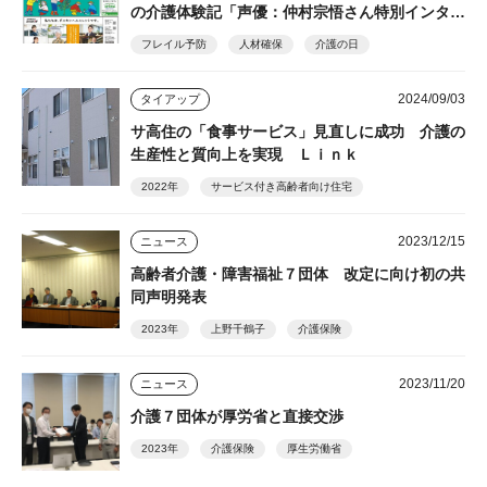
の介護体験記「声優：仲村宗悟さん特別インタビ
ュー」など掲載
フレイル予防
人材確保
介護の日
2024/09/03
タイアップ
サ高住の「食事サービス」見直しに成功 介護の
生産性と質向上を実現 Ｌｉｎｋ
2022年
サービス付き高齢者向け住宅
2023/12/15
ニュース
高齢者介護・障害福祉７団体 改定に向け初の共
同声明発表
2023年
上野千鶴子
介護保険
2023/11/20
ニュース
介護７団体が厚労省と直接交渉
2023年
介護保険
厚生労働省