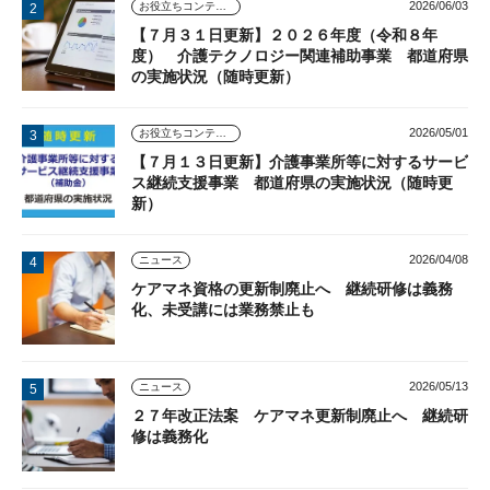
2026/06/03
お役立ちコンテンツ
【７月３１日更新】２０２６年度（令和８年
度） 介護テクノロジー関連補助事業 都道府県
の実施状況（随時更新）
2026/05/01
お役立ちコンテンツ
【７月１３日更新】介護事業所等に対するサービ
ス継続支援事業 都道府県の実施状況（随時更
新）
2026/04/08
ニュース
ケアマネ資格の更新制廃止へ 継続研修は義務
化、未受講には業務禁止も
2026/05/13
ニュース
２７年改正法案 ケアマネ更新制廃止へ 継続研
修は義務化