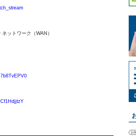
atch_stream
 ネットワーク（WAN）
s-7b8TvEPV0
Cf1HdjjtzY
お