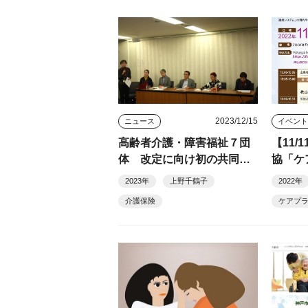
2023/12/15
ニュース
イベン
高齢者介護・障害福祉７団
【11
体 改定に向け初の共同声
協「ケ
明発表
システ
2023年
上野千鶴子
2022年
介護保険
ケアプ