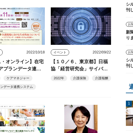
シ
刊
お
新
り
2022/10/18
2022/09/22
お
ト
イベント
シ
/11・オンライン】在宅
【１０／６、東京都】日福
刊
アプランデータ連携
協「経営研究会」サイバー
ム説明会」
セキュリティ対策など
ケアマネジャー
2022年
介護保険
介護報酬
ランデータ連携システム