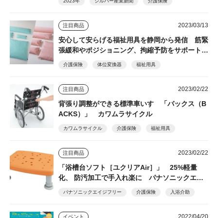
2023年
シルバー産業新聞
介護保険
2023/03/13
注目商品
安心して安らげる福祉用具を静岡から発信 筋緊
張緩和やポジショニング、拘縮予防をサポート
丸井商事
介護保険
体位変換器
福祉用具
2023/02/22
注目商品
背張り調整ができる標準車いす 「バックス（B
ACKS）」 カワムラサイクル
カワムラサイクル
介護保険
福祉用具
2023/02/22
注目商品
「浴槽台ソフト［ユクリアAir］」 25%軽量
化、 防汚加工で手入れ楽に パナソニックエイ
ジフリー
パナソニックエイジフリー
介護保険
入浴介助
2022/04/20
イベント