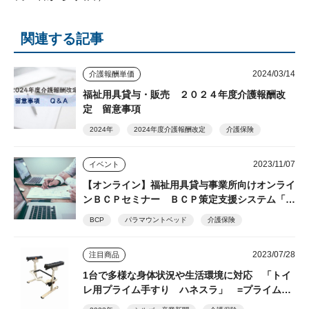
関連する記事
2024/03/14
介護報酬単価
福祉用具貸与・販売 ２０２４年度介護報酬改
定 留意事項
2024年
2024年度介護報酬改定
介護保険
2023/11/07
イベント
【オンライン】福祉用具貸与事業所向けオンライ
ンＢＣＰセミナー ＢＣＰ策定支援システム「マ
ッハＢＣＰ」など説明 パラマウントベッド
BCP
パラマウントベッド
介護保険
2023/07/28
注目商品
1台で多様な身体状況や生活環境に対応 「トイ
レ用プライム手すり ハネスラ」 =プライムケ
アグループ=