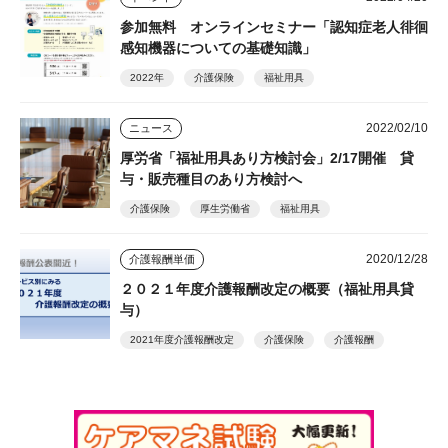
参加無料 オンラインセミナー「認知症老人徘徊
感知機器についての基礎知識」
2022年
介護保険
福祉用具
2022/02/10
ニュース
厚労省「福祉用具あり方検討会」2/17開催 貸
与・販売種目のあり方検討へ
介護保険
厚生労働省
福祉用具
2020/12/28
介護報酬単価
２０２１年度介護報酬改定の概要（福祉用具貸
与）
2021年度介護報酬改定
介護保険
介護報酬