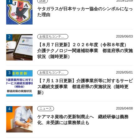
2019/11/09
話題
ヤタガラスが日本サッカー協会のシンボルになっ
た理由
2026/06/03
お役立ちコンテンツ
【８月７日更新】２０２６年度（令和８年度）
介護テクノロジー関連補助事業 都道府県の実施
状況（随時更新）
2026/05/01
お役立ちコンテンツ
【７月１３日更新】介護事業所等に対するサービ
ス継続支援事業 都道府県の実施状況（随時更
新）
2026/04/08
ニュース
ケアマネ資格の更新制廃止へ 継続研修は義務
化、未受講には業務禁止も