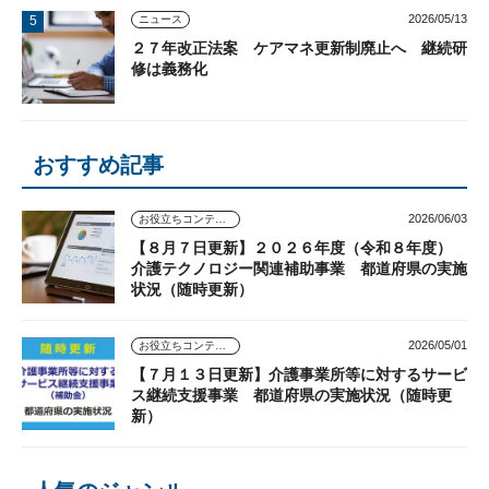
2026/05/13
ニュース
２７年改正法案 ケアマネ更新制廃止へ 継続研
修は義務化
おすすめ記事
2026/06/03
お役立ちコンテンツ
【８月７日更新】２０２６年度（令和８年度）
介護テクノロジー関連補助事業 都道府県の実施
状況（随時更新）
2026/05/01
お役立ちコンテンツ
【７月１３日更新】介護事業所等に対するサービ
ス継続支援事業 都道府県の実施状況（随時更
新）