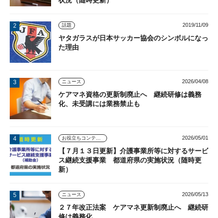
2019/11/09
話題
ヤタガラスが日本サッカー協会のシンボルになっ
た理由
2026/04/08
ニュース
ケアマネ資格の更新制廃止へ 継続研修は義務
化、未受講には業務禁止も
2026/05/01
お役立ちコンテンツ
【７月１３日更新】介護事業所等に対するサービ
ス継続支援事業 都道府県の実施状況（随時更
新）
2026/05/13
ニュース
２７年改正法案 ケアマネ更新制廃止へ 継続研
修は義務化