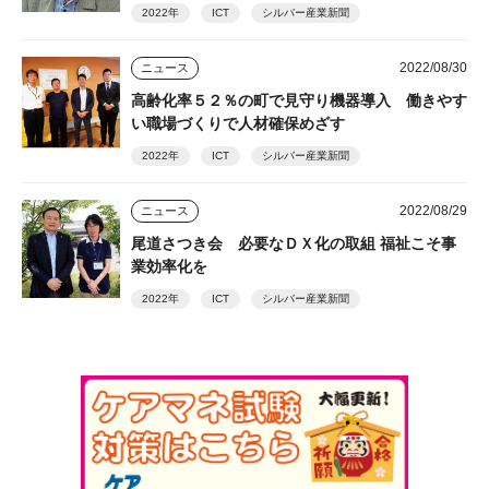
2022年
ICT
シルバー産業新聞
2022/08/30
ニュース
高齢化率５２％の町で見守り機器導入 働きやす
い職場づくりで人材確保めざす
2022年
ICT
シルバー産業新聞
2022/08/29
ニュース
尾道さつき会 必要なＤＸ化の取組 福祉こそ事
業効率化を
2022年
ICT
シルバー産業新聞