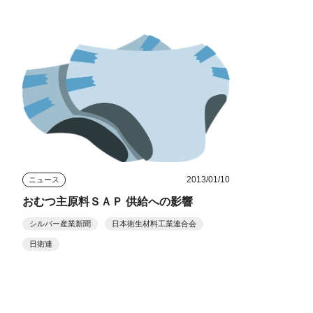
2013/01/10
ニュース
おむつ主原料ＳＡＰ 供給への影響
シルバー産業新聞
日本衛生材料工業連合会
日衛連